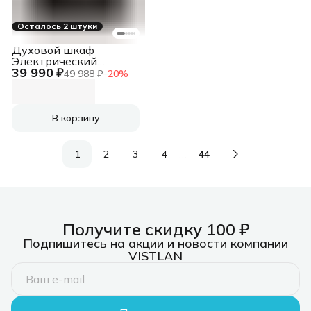
Осталось 2 штуки
Духовой шкаф
Электрический
39 990 ₽
Electrolux EOF3H40BW
49 988 ₽
−
20
%
белый
В корзину
…
1
2
3
4
44
Получите скидку 100 ₽
Подпишитесь на акции и новости компании
VISTLAN