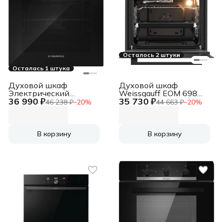
Осталось 2 штуки
Осталась 1 штука
Духовой шкаф
Духовой шкаф
Электрический
Weissgauff EOM 698
36 990 ₽
35 730 ₽
Maunfeld FEOF7871S
PDB Telescopic and
46 238 ₽
−
20
%
44 663 ₽
−
20
%
серебристый
Catalytic
В корзину
В корзину