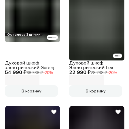
Осталось 3 штуки
Духовой шкаф
Духовой шкаф
электрический Gorenje
Электрический Lex
54 990 ₽
22 990 ₽
BOX6737E01BG
EDM 4540 BL черный,
68 738 ₽
−
20
%
28 738 ₽
−
20
%
черный, встраиваемый
встраиваемый
В корзину
В корзину