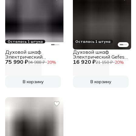
Осталась 1 штука
Осталась 1 штука
Духовой шкаф
Духовой шкаф
Электрический
Электрический Gefest
75 990 ₽
16 920 ₽
Maunfeld MCMO.44.9S
ЭДВ ДА 602 К2
94 988 ₽
−
20
%
21 150 ₽
−
20
%
нержавеющая сталь
черный
В корзину
В корзину