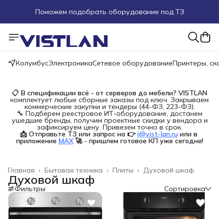
Поможем подобрать оборудование под ТЗ
Пуско-наладочные работы
Пришлите запрос на e-mail или в чат
Колумбус
Электроника
Сетевое оборудование
Принтеры, с
Более 100 000 позиций в наличии и под заказ
📋
В спецификации всё - от серверов до мебели?
VISTLAN
комплектует любые сборные заказы под ключ. Закрываем
коммерческие закупки и тендеры (44-ФЗ, 223-ФЗ).
🔧 Подберем реестровое ИТ-оборудование, достанем
ушедшие бренды, получим проектные скидки у вендора и
зафиксируем цену. Привезем точно в срок.
📩 Отправьте ТЗ или запрос на 👉
i@vist-lan.ru
или в 
приложение
MAX
🚀 - пришлем готовое КП уже сегодня!
Главная
›
Бытовая техника
›
Плиты
›
Духовой шкаф
Духовой шкаф
Фильтры
Сортировка