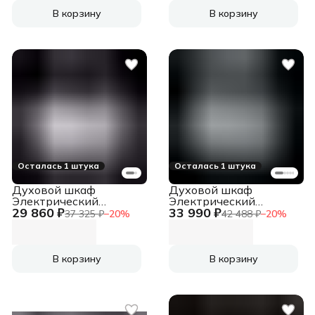
В корзину
В корзину
Осталась 1 штука
Осталась 1 штука
Духовой шкаф
Духовой шкаф
Электрический
Электрический
29 860 ₽
33 990 ₽
Weissgauff EOM 661
Weissgauff EOM 610
37 325 ₽
−
20
%
42 488 ₽
−
20
%
PDBS черный
PDBS черный
В корзину
В корзину