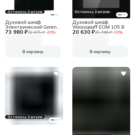
Осталось 2 штуки
Осталось 2 штуки
Духовой шкаф
Духовой шкаф
Электрический Gorenje
Weissgauff EOM 105 B
73 980 ₽
20 630 ₽
BSA6747DGWI черный
92 475 ₽
−
20
%
25 788 ₽
−
20
%
В корзину
В корзину
Осталось 2 штуки