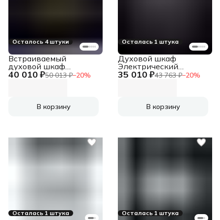
Осталось 4 штуки
Осталась 1 штука
Встраиваемый
Духовой шкаф
духовой шкаф
Электрический
40 010 ₽
35 010 ₽
Электрический
Weissgauff EOV 799 SB
50 013 ₽
−
20
%
43 763 ₽
−
20
%
духовой шкаф с
черный
конвекцией,
приготовление на
пару, объем 65 л, 8
В корзину
В корзину
режимов, очистка
каталитическая, 2
стекла в дверце,
направляющие
проволочные,
нержавеющая сталь
Осталась 1 штука
Осталась 1 штука