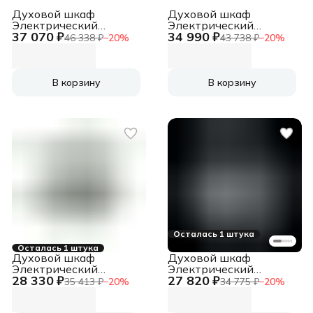
Духовой шкаф
Духовой шкаф
Электрический
Электрический
37 070 ₽
34 990 ₽
Weissgauff EOM 710
Weissgauff EOM 710 SB
46 338 ₽
−
20
%
43 738 ₽
−
20
%
SW белый
черный
В корзину
В корзину
Осталась 1 штука
Осталась 1 штука
Духовой шкаф
Духовой шкаф
Электрический
Электрический
28 330 ₽
27 820 ₽
Weissgauff EOM 691
Weissgauff EOM 691
35 413 ₽
−
20
%
34 775 ₽
−
20
%
PDW белый
PDBS черный