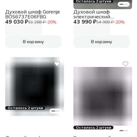
Осталось 2 штуки
Духовой шкаф Gorenje
Духовой шкаф
BOS6737E06FBG
электрический
49 030 ₽
43 990 ₽
Zigmund & Shtain E 173
61 288 ₽
−
20
%
54 988 ₽
−
20
%
S
В корзину
В корзину
Осталось 2 штуки
Осталось 2 штуки