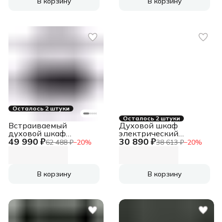
В корзину
В корзину
Осталось 2 штуки
Осталось 2 штуки
Встраиваемый
Духовой шкаф
духовой шкаф
электрический
49 990 ₽
30 890 ₽
электрический E 171
встраиваемый Gefest
62 488 ₽
−
20
%
38 613 ₽
−
20
%
W
ЭДВ ДА 622-02 М51
тауп
В корзину
В корзину