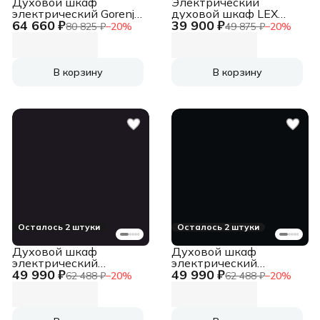
Духовой шкаф
Электрический
электрический Gorenje
духовой шкаф LEX
64 660 ₽
39 900 ₽
BOS6737SYB черный
EDP 680 WH MAX,
80 825 ₽
−
20
%
49 875 ₽
−
20
%
встраиваемый, белый
В корзину
В корзину
Осталось 2 штуки
Осталось 2 штуки
Духовой шкаф
Духовой шкаф
электрический
электрический
49 990 ₽
49 990 ₽
Zigmund & Shtain E 167
Zigmund & Shtain E 171
62 488 ₽
−
20
%
62 488 ₽
−
20
%
B черный
B