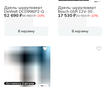
Дрель-шуруповерт
Дрель-шуруповерт
DeWalt DCD996P2-QW
Bosch GSR 12V-30
52 690 ₽
17 530 ₽
аккум.
аккум.
65 863 ₽
−
20
%
21 913 ₽
−
20
%
патрон:быстрозажимной
патрон:быстрозажимной
(кейс в комплекте)
(кейс в комплекте)
(06019G9000)
В корзину
В корзину
Осталось 2 штуки