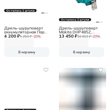
Осталась 1 штука
Осталось 2 штуки
Дрель-шуруповерт
Дрель-шуруповерт
аккумуляторная Парма
Makita DHP485Z,
4 200 ₽
13 450 ₽
ДША-02-2016/2Li, 18
Аккумуляторная, 18В,
5 250 ₽
−
20
%
16 813 ₽
−
20
%
В, 2 А·ч,
Без АКБ и ЗУ
аккумуляторная
В корзину
В корзину