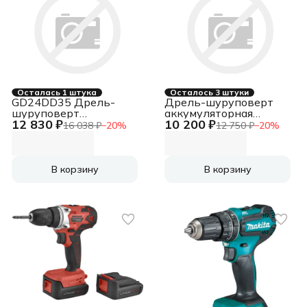
Осталась 1 штука
Осталось 3 штуки
GD24DD35 Дрель-
Дрель-шуруповерт
шуруповерт
аккумуляторная
12 830 ₽
10 200 ₽
аккумуляторная, 24V,
Anycons AC-DO55,
16 038 ₽
−
20
%
12 750 ₽
−
20
%
б/щет, 29/35Нм, 2х2Ач,
16В, 2 АКБ, Кейс
ЗУ, кор [3704007CUC]
В корзину
В корзину