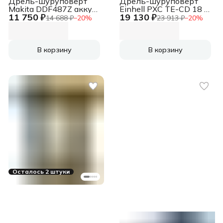
Дрель-шуруповерт
Дрель-шуруповерт
Makita DDF487Z аккум.
Einhell PXC TE-CD 18 Li
11 750 ₽
19 130 ₽
патрон:быстрозажимной
Brushless аккум.
14 688 ₽
−
20
%
23 913 ₽
−
20
%
патрон:быстрозажимной
(4513850SET)
В корзину
В корзину
Осталось 2 штуки