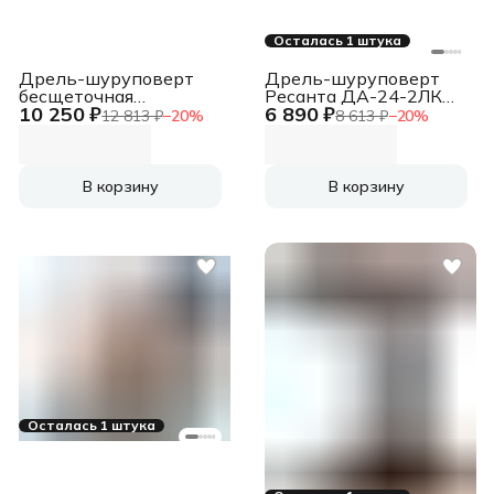
Осталась 1 штука
Дрель-шуруповерт
Дрель-шуруповерт
бесщеточная
Ресанта ДА-24-2ЛК
10 250 ₽
6 890 ₽
аккумуляторная 2 АКБ
аккум.
12 813 ₽
−
20
%
8 613 ₽
−
20
%
2,5 Ач, ЗУ ДА-13/18В
патрон:быстрозажимной
55 ИНТЕРСКОЛ
(кейс в комплекте)
952.2.2.70
(75/14/7)
В корзину
В корзину
Осталась 1 штука