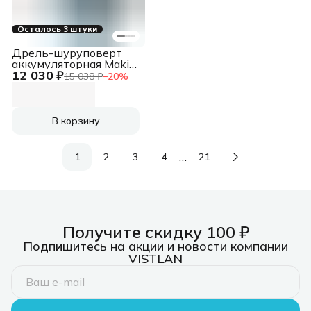
Осталось 3 штуки
Дрель-шуруповерт
аккумуляторная Makita
12 030 ₽
DDF485Z
15 038 ₽
−
20
%
Аккумуляторная, Кейс
В корзину
…
1
2
3
4
21
Получите скидку 100 ₽
Подпишитесь на акции и новости компании
VISTLAN