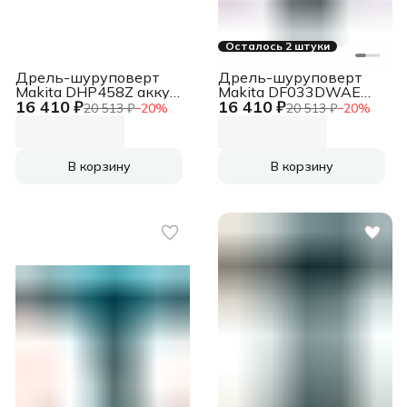
Осталось 2 штуки
Дрель-шуруповерт
Дрель-шуруповерт
Makita DHP458Z аккум.
Makita DF033DWAE
16 410 ₽
16 410 ₽
патрон:быстрозажимной
аккум.
20 513 ₽
−
20
%
20 513 ₽
−
20
%
патрон:шестигр.1/4"
(кейс в комплекте)
В корзину
В корзину