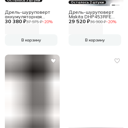
Осталось 3 штуки
Осталось 2 штуки
Дрель-шуруповерт
Дрель-шуруповерт
аккумуляторная
Makita DHP453RFE
30 380 ₽
29 520 ₽
Anycons RB-DB2109,
Дрель ак(уд),
37 975 ₽
−
20
%
36 900 ₽
−
20
%
21В, 2 АКБ, Кейс,
Ударная
В корзину
В корзину