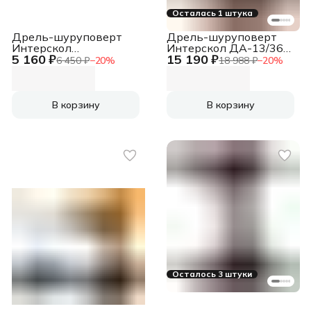
Осталась 1 штука
Дрель-шуруповерт
Дрель-шуруповерт
Интерскол
Интерскол ДА-13/36В
5 160 ₽
15 190 ₽
ДАУ-13/36В 50 аккум.
50 аккум.
6 450 ₽
−
20
%
18 988 ₽
−
20
%
патрон:быстрозажимной
патрон:быстрозажимной
(850.0.0.70)
(кейс в комплекте)
(851.2.2.70)
В корзину
В корзину
Осталось 3 штуки