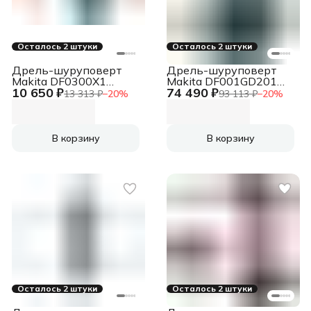
Осталось 2 штуки
Осталось 2 штуки
Дрель-шуруповерт
Дрель-шуруповерт
Makita DF0300X1
Makita DF001GD201
10 650 ₽
74 490 ₽
320Вт
аккум.
13 313 ₽
−
20
%
93 113 ₽
−
20
%
патрон:быстрозажимной
патрон:быстрозажимной
(кейс в комплекте)
В корзину
В корзину
Осталось 2 штуки
Осталось 2 штуки