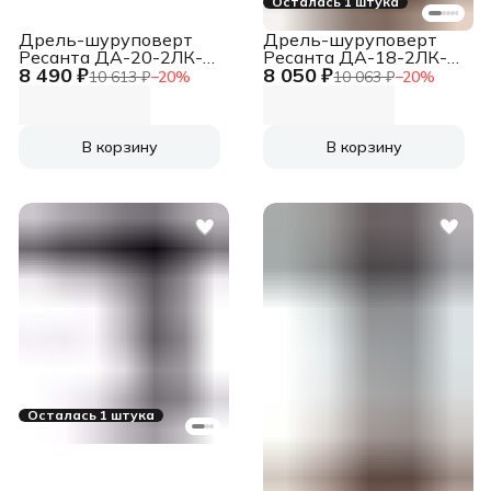
Осталась 1 штука
Дрель-шуруповерт
Дрель-шуруповерт
Ресанта ДА-20-2ЛК-Б
Ресанта ДА-18-2ЛК-У
8 490 ₽
8 050 ₽
аккум.
аккум.
10 613 ₽
−
20
%
10 063 ₽
−
20
%
патрон:быстрозажимной
патрон:быстрозажимной
(кейс в комплекте)
(кейс в комплекте)
(75/14/10)
(75/14/6)
В корзину
В корзину
Осталась 1 штука