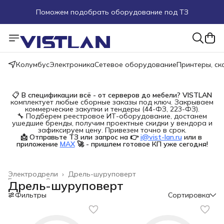
Поможем подобрать оборудование под ТЗ
Пуско-наладочные работы
Пришлите запрос на e-mail или в чат
Колумбус
Электроника
Сетевое оборудование
Принтеры, с
Более 100 000 позиций в наличии и под заказ
📋
В спецификации всё - от серверов до мебели?
VISTLAN
комплектует любые сборные заказы под ключ. Закрываем
коммерческие закупки и тендеры (44-ФЗ, 223-ФЗ).
🔧 Подберем реестровое ИТ-оборудование, достанем
ушедшие бренды, получим проектные скидки у вендора и
зафиксируем цену. Привезем точно в срок.
📩 Отправьте ТЗ или запрос на 👉
i@vist-lan.ru
или в 
приложение
MAX
🚀 - пришлем готовое КП уже сегодня!
Электродрели
›
Дрель-шуруповерт
Главная
›
Строительство и ремонт
›
Дрель-шуруповерт
Фильтры
Сортировка