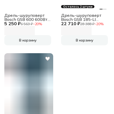
Осталось 2 штуки
Дрель-шуруповерт
Дрель-шуруповерт
Bosch GSB 600 600Вт
Bosch GSB 185-LI
5 250 ₽
22 710 ₽
патрон:ключев.
аккум.
6 563 ₽
−
20
%
28 388 ₽
−
20
%
(06011A0320)
патрон:быстрозажимной
(кейс в комплекте)
(06019K3100)
В корзину
В корзину