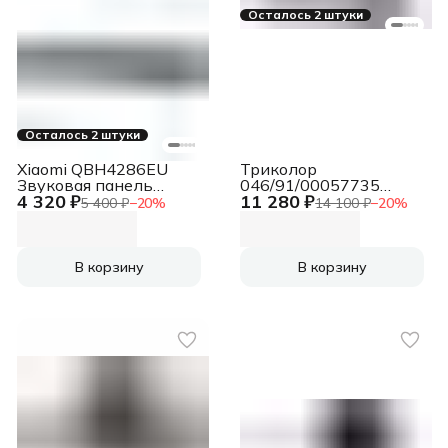
Осталось 2 штуки
Осталось 2 штуки
Xiaomi QBH4286EU
Триколор
Звуковая панель
046/91/00057735
4 320 ₽
11 280 ₽
Soundbar 2.0 EU S22E
Саундбар TR-SB-02
5 400 ₽
−
20
%
14 100 ₽
−
20
%
черный
2.1 100Вт+40Вт
черный
В корзину
В корзину