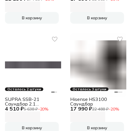
В корзину
В корзину
Осталось 2 штуки
Осталось 3 штуки
SUPRA SSB-21
Hisense HS3100
Саундбар 2.1
Саундбар
4 510 ₽
17 990 ₽
40Вт+60Вт черный
5 638 ₽
−
20
%
22 488 ₽
−
20
%
В корзину
В корзину