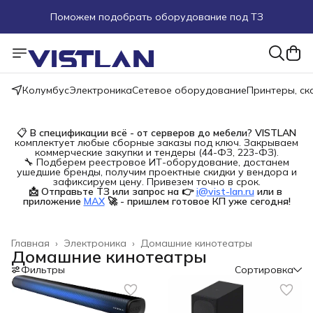
Поможем подобрать оборудование под ТЗ
Пуско-наладочные работы
Пришлите запрос на e-mail или в чат
Колумбус
Электроника
Сетевое оборудование
Принтеры, с
Более 100 000 позиций в наличии и под заказ
📋
В спецификации всё - от серверов до мебели?
VISTLAN
комплектует любые сборные заказы под ключ. Закрываем
коммерческие закупки и тендеры (44-ФЗ, 223-ФЗ).
🔧 Подберем реестровое ИТ-оборудование, достанем
ушедшие бренды, получим проектные скидки у вендора и
зафиксируем цену. Привезем точно в срок.
📩 Отправьте ТЗ или запрос на 👉
i@vist-lan.ru
или в 
приложение
MAX
🚀 - пришлем готовое КП уже сегодня!
Главная
›
Электроника
›
Домашние кинотеатры
Домашние кинотеатры
Фильтры
Сортировка