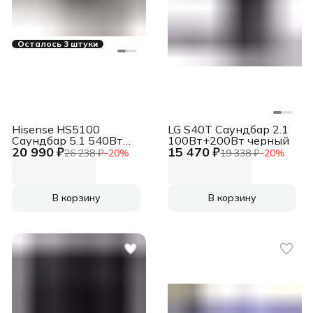
Осталось 3 штуки
Hisense HS5100
LG S40T Саундбар 2.1
Саундбар 5.1 540Вт
100Вт+200Вт черный
20 990 ₽
15 470 ₽
черный
26 238 ₽
−
20
%
19 338 ₽
−
20
%
В корзину
В корзину