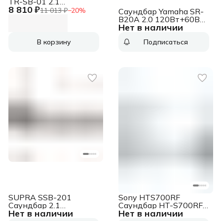
TR-SB-01 2.1
8 810 ₽
80Вт+40Вт черный
11 013 ₽
−
20
%
Саундбар Yamaha SR-
B20A 2.0 120Вт+60Вт
Нет в наличии
черный
В корзину
Подписаться
SUPRA SSB-201
Sony HTS700RF
Саундбар 2.1
Саундбар HT-S700RF
Нет в наличии
Нет в наличии
40Вт+60Вт черный
5.1 1000Вт+240Вт