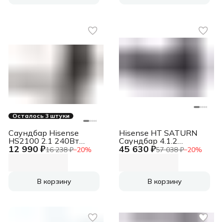
Осталось 3 штуки
Саундбар Hisense
Hisense HT SATURN
HS2100 2.1 240Вт
Саундбар 4.1.2
12 990 ₽
45 630 ₽
черный
720Вт+240Вт черный
16 238 ₽
−
20
%
57 038 ₽
−
20
%
В корзину
В корзину