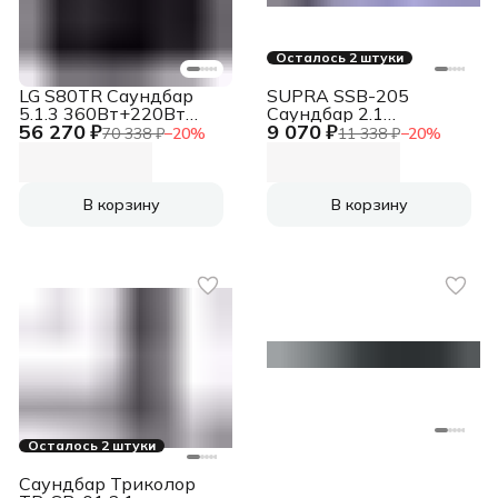
Осталось 2 штуки
LG S80TR Саундбар
SUPRA SSB-205
5.1.3 360Вт+220Вт
Саундбар 2.1
56 270 ₽
9 070 ₽
черный
40Вт+60Вт черный
70 338 ₽
−
20
%
11 338 ₽
−
20
%
В корзину
В корзину
Осталось 2 штуки
Саундбар Триколор