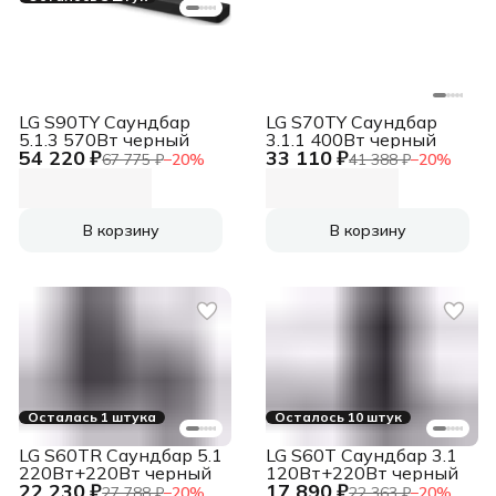
LG S90TY Саундбар
LG S70TY Саундбар
5.1.3 570Вт черный
3.1.1 400Вт черный
54 220 ₽
33 110 ₽
67 775 ₽
−
20
%
41 388 ₽
−
20
%
В корзину
В корзину
Осталась 1 штука
Осталось 10 штук
LG S60TR Саундбар 5.1
LG S60T Саундбар 3.1
220Вт+220Вт черный
120Вт+220Вт черный
22 230 ₽
17 890 ₽
27 788 ₽
−
20
%
22 363 ₽
−
20
%