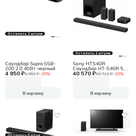
Осталось 2 штуки
Осталось 2 штуки
Саундбар Supra SSB-
Sony HTS40R
200 2.0 40Вт черный
Саундбар HT-S40R 5.1
4 850 ₽
40 570 ₽
600Вт черный
6 063 ₽
−
20
%
50 713 ₽
−
20
%
В корзину
В корзину
Осталось 5 штук