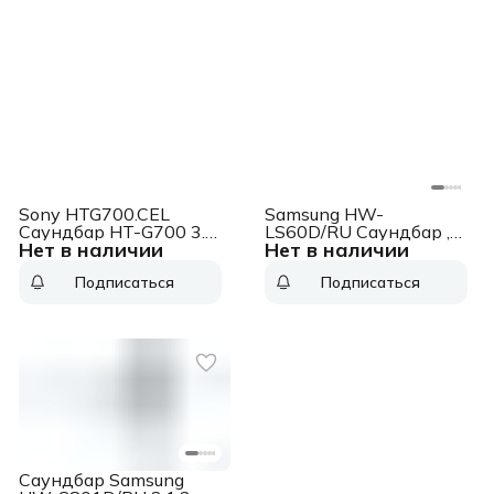
Sony HTG700.CEL
Samsung HW-
Саундбар HT-G700 3.1
LS60D/RU Саундбар ,
Нет в наличии
Нет в наличии
300Вт+100Вт черный
3.1, 430Вт, черный
Подписаться
Подписаться
Саундбар Samsung