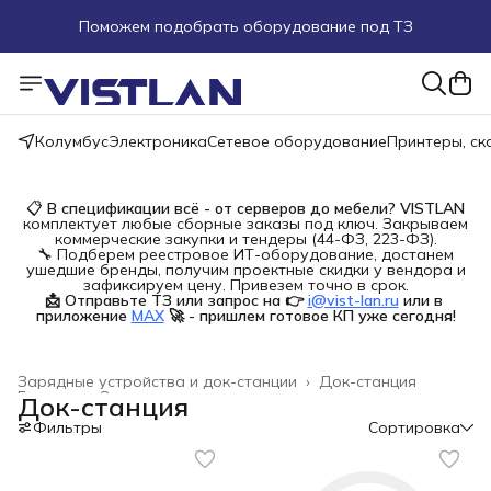
Поможем подобрать оборудование под ТЗ
Пуско-наладочные работы
Пришлите запрос на e-mail или в чат
Колумбус
Электроника
Сетевое оборудование
Принтеры, с
Более 100 000 позиций в наличии и под заказ
📋
В спецификации всё - от серверов до мебели?
VISTLAN
комплектует любые сборные заказы под ключ. Закрываем
коммерческие закупки и тендеры (44-ФЗ, 223-ФЗ).
🔧 Подберем реестровое ИТ-оборудование, достанем
ушедшие бренды, получим проектные скидки у вендора и
зафиксируем цену. Привезем точно в срок.
📩 Отправьте ТЗ или запрос на 👉
i@vist-lan.ru
или в 
приложение
MAX
🚀 - пришлем готовое КП уже сегодня!
Зарядные устройства и док-станции
›
Док-станция
Главная
›
Электроника
›
Док-станция
Фильтры
Сортировка