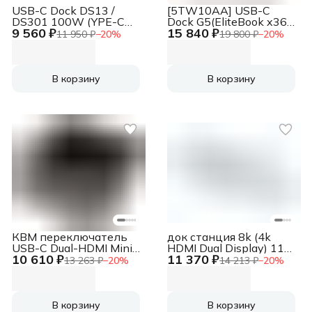
USB-C Dock DS13 /
[5TW10AA] USB-C
DS301 100W (YPE-C
Dock G5(EliteBook x360
9 560 ₽
15 840 ₽
TO TYPE C PD +
1040G6
11 950 ₽
−
20
%
19 800 ₽
−
20
%
4USB3.0 + 3.5 + RJ45 +
G5/1030G3/735G6/745G6/
HDMI + 2DP)
G4/645G4/650G5
G4/830G6 G5/850G6
G5/84 G6 G5/ProBook
В корзину
В корзину
445 G6/430 G7/440
G7/450 G7/Zbook
14uG5/15u
G5/15G6/17G6)
КВМ переключатель
док станция 8k (4k
USB-C Dual-HDMI Mini
HDMI Dual Display) 11-
10 610 ₽
11 370 ₽
Dock USB-C Dual-HDMI
in-1 USB-C Multiport
13 263 ₽
−
20
%
14 213 ₽
−
20
%
Mini Dock
Dock with USB PD
100W 8k (4k HDMI Dual
Display) 11-in-1 USB-C
Multiport Dock with USB
В корзину
В корзину