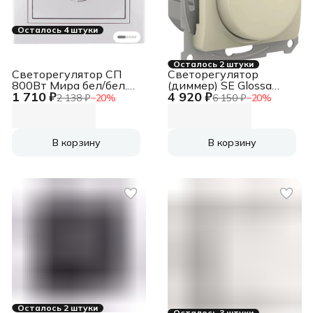
Осталось 4 штуки
Осталось 2 штуки
Светорегулятор СП
Светорегулятор
800Вт Мира бел/бел.
(диммер) SE Glossa
1 710 ₽
4 920 ₽
Lezard 701-0202-115
Беж повор-нажим,
2 138 ₽
−
20
%
6 150 ₽
−
20
%
LED, RC, 400Вт, мех.
В корзину
В корзину
Осталось 2 штуки
Осталось 3 штуки