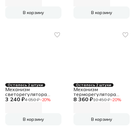
лет)
В корзину
В корзину
Осталось 2 штуки
Осталось 2 штуки
Механизм
Механизм
светорегулятора
терморегулятора
3 240 ₽
8 360 ₽
Эпика, белый
Эпика черный EKF
4 050 ₽
−
20
%
10 450 ₽
−
20
%
UP1-TBB-00
В корзину
В корзину