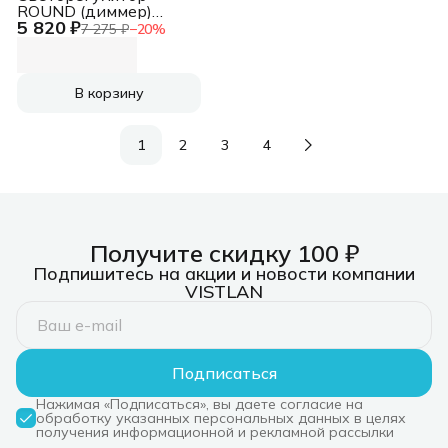
ROUND (диммер)
5 820 ₽
300Вт с/у титан
7 275 ₽
−
20
%
KRANZ KR-78-0732-2
В корзину
1
2
3
4
Получите скидку 100 ₽
Подпишитесь на акции и новости компании
VISTLAN
Подписаться
Нажимая «Подписаться», вы даете согласие на
обработку указанных персональных данных в целях
получения информационной и рекламной рассылки