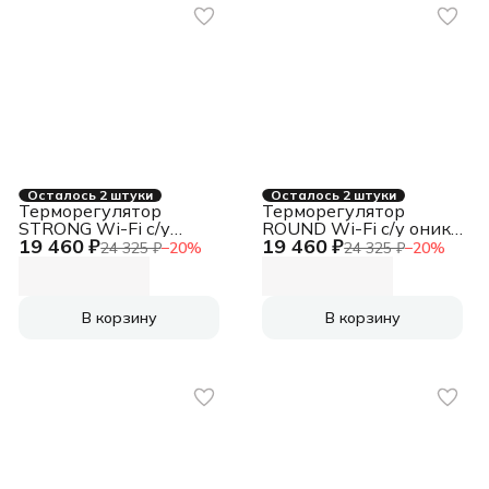
Осталось 2 штуки
Осталось 2 штуки
Терморегулятор
Терморегулятор
STRONG Wi-Fi с/у
ROUND Wi-Fi с/у оникс
19 460 ₽
19 460 ₽
графит KRANZ KR-78-
KRANZ KR-78-0728-3
24 325 ₽
−
20
%
24 325 ₽
−
20
%
0728-6
В корзину
В корзину