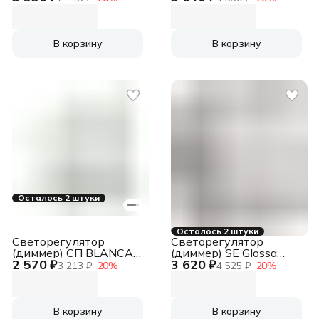
Антрацит LED, RC,
мех. SE AtlasDesign
400Вт, мех.
белый
В корзину
В корзину
Осталось 2 штуки
Осталось 2 штуки
Светорегулятор
Светорегулятор
(диммер) СП BLANCA
(диммер) SE Glossa
2 570 ₽
3 620 ₽
поворотно-нажимной
белый повор-нажим,
3 213 ₽
−
20
%
4 525 ₽
−
20
%
универсальный 400Вт
LED, RC, 400Вт, мех.
бел. SchE
BLNSS040011
В корзину
В корзину