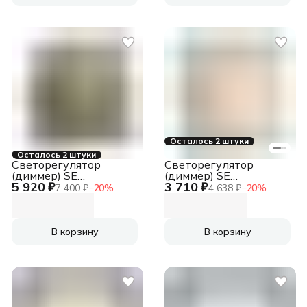
Осталось 2 штуки
Осталось 2 штуки
Светорегулятор
Светорегулятор
(диммер) SE
(диммер) SE
5 920 ₽
3 710 ₽
AtlasDesign Шампань
AtlasDesign Беж
7 400 ₽
−
20
%
4 638 ₽
−
20
%
повор-нажим, LED, RC,
повор-нажим, LED, RC,
400Вт, мех.
400Вт, мех.
В корзину
В корзину