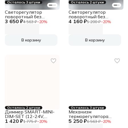
Осталось 3 штуки
Осталось 2 штуки
Светорегулятор
Светорегулятор
поворотный без
поворотный без
3 650 ₽
4 160 ₽
нейтрали 300Вт
нейтрали 300Вт
4 563 ₽
−
20
%
5 200 ₽
−
20
%
антрацит
алюминий
В корзину
В корзину
Осталось 2 штуки
Осталось 3 штуки
Диммер SMART-MINI-
Механизм
DIM-SET (12-24V,
терморегулятора
1 420 ₽
5 250 ₽
1x4A, ПДУ 4кн, IR)
Эпика, белый
1 775 ₽
−
20
%
6 563 ₽
−
20
%
(ARL, IP20 Пластик, 5