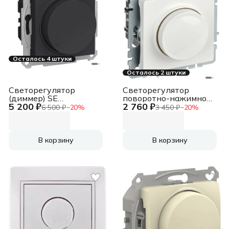
Осталось 4 штуки
Осталось 2 штуки
Светорегулятор
Светорегулятор
(диммер) SE
поворотно-нажимной
5 200 ₽
2 760 ₽
AtlasDesign Карбон
IEK BRITE СС10-1-0-
6 500 ₽
−
20
%
3 450 ₽
−
20
%
повор-нажим, LED, RC,
БрБ 600 Вт, белый
400Вт, мех.
В корзину
В корзину