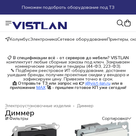
Поможем подобрать оборудование под ТЗ
Пуско-наладочные работы
Пришлите запрос на e-mail или в чат
Колумбус
Электроника
Сетевое оборудование
Принтеры, с
Более 100 000 позиций в наличии и под заказ
📋
В спецификации всё - от серверов до мебели?
VISTLAN
комплектует любые сборные заказы под ключ. Закрываем
коммерческие закупки и тендеры (44-ФЗ, 223-ФЗ).
🔧 Подберем реестровое ИТ-оборудование, достанем
ушедшие бренды, получим проектные скидки у вендора и
зафиксируем цену. Привезем точно в срок.
📩 Отправьте ТЗ или запрос на 👉
i@vist-lan.ru
или в 
приложение
MAX
🚀 - пришлем готовое КП уже сегодня!
Электроустановочные изделия
›
Диммер
Главная
›
Строительство и ремонт
›
Диммер
Фильтры
Сортировка