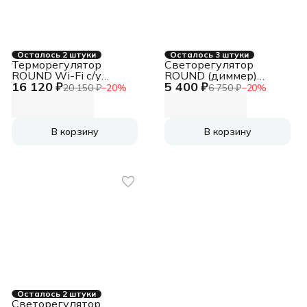
Осталось 2 штуки
Осталось 3 штуки
Терморегулятор
Светорегулятор
ROUND Wi-Fi с/у
ROUND (диммер)
16 120 ₽
5 400 ₽
перламутр KRANZ KR-
300Вт с/у перламутр
20 150 ₽
−
20
%
6 750 ₽
−
20
%
78-0728-1
KRANZ KR-78-0732-1
В корзину
В корзину
Осталось 2 штуки
Светорегулятор