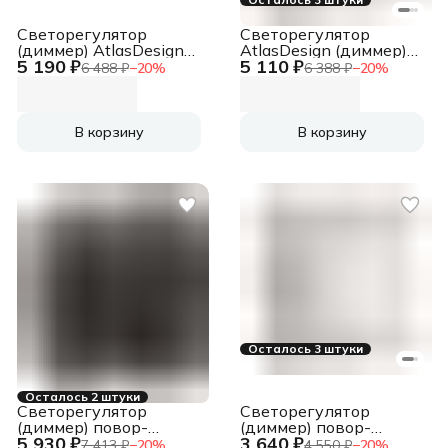
Светорегулятор
Светорегулятор
(диммер) AtlasDesign
AtlasDesign (диммер)
5 190 ₽
5 110 ₽
повор-нажим LED RC
повор-нажим. LED RC
6 488 ₽
−
20
%
6 388 ₽
−
20
%
400Вт мех. базальт SE
400Вт мех. лотос SE
ATN001423
ATN001323
В корзину
В корзину
Осталось 3 штуки
Осталось 2 штуки
Светорегулятор
Светорегулятор
(диммер) повор-
(диммер) повор-
5 930 ₽
3 640 ₽
нажим, SE Glossa
нажим, LED, RC, 400Вт,
7 413 ₽
−
20
%
4 550 ₽
−
20
%