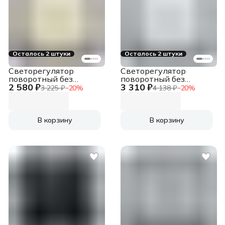
Осталось 2 штуки
Осталось 2 штуки
Светорегулятор
Светорегулятор
поворотный без
поворотный без
2 580 ₽
3 310 ₽
нейтрали 300Вт
нейтрали 300Вт
3 225 ₽
−
20
%
4 138 ₽
−
20
%
слоновая кость
белый
В корзину
В корзину