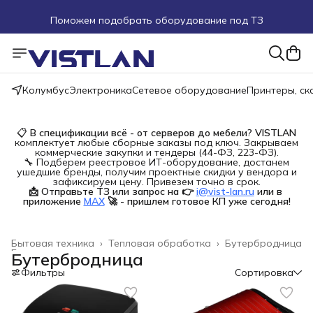
Поможем подобрать оборудование под ТЗ
Пуско-наладочные работы
Пришлите запрос на e-mail или в чат
Колумбус
Электроника
Сетевое оборудование
Принтеры, с
Более 100 000 позиций в наличии и под заказ
📋
В спецификации всё - от серверов до мебели?
VISTLAN
комплектует любые сборные заказы под ключ. Закрываем
коммерческие закупки и тендеры (44-ФЗ, 223-ФЗ).
🔧 Подберем реестровое ИТ-оборудование, достанем
ушедшие бренды, получим проектные скидки у вендора и
зафиксируем цену. Привезем точно в срок.
📩 Отправьте ТЗ или запрос на 👉
i@vist-lan.ru
или в 
приложение
MAX
🚀 - пришлем готовое КП уже сегодня!
Бытовая техника
›
Тепловая обработка
›
Бутербродница
Главная
›
Бутербродница
Фильтры
Сортировка