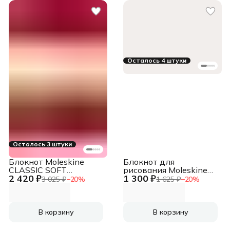
Осталось 4 штуки
Осталось 3 штуки
Блокнот Moleskine
Блокнот для
CLASSIC SOFT
рисования Moleskine
2 420 ₽
1 300 ₽
QP611F2 Pocket
ART CAHIER SKETCH
3 025 ₽
−
20
%
1 625 ₽
−
20
%
90x140мм 192стр.
ALBUM ARTSKA2
линейка мягкая
Pocket 90x140мм
обложка красный
обложка картон 88стр.
черный
В корзину
В корзину