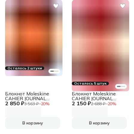
Осталось 2 штуки
Осталось 5 штук
Блокнот Moleskine
Блокнот Moleskine
CAHIER JOURNAL
CAHIER JOURNAL
2 850 ₽
2 150 ₽
CH121 XLarge
CH116 Large
3 563 ₽
−
20
%
2 688 ₽
−
20
%
190х250мм обложка
130х210мм обложка
картон 120стр.
картон 80стр. линейка
линейка клюквенный
клюквенный (3шт)
(3шт)
В корзину
В корзину