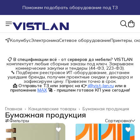
Поможем подобрать оборудование под ТЗ
Пуско-наладочные работы
Пришлите запрос на e-mail или в чат
Колумбус
Электроника
Сетевое оборудование
Принтеры, с
Более 100 000 позиций в наличии и под заказ
📋
В спецификации всё - от серверов до мебели?
VISTLAN
комплектует любые сборные заказы под ключ. Закрываем
коммерческие закупки и тендеры (44-ФЗ, 223-ФЗ).
🔧 Подберем реестровое ИТ-оборудование, достанем
ушедшие бренды, получим проектные скидки у вендора и
зафиксируем цену. Привезем точно в срок.
📩 Отправьте ТЗ или запрос на 👉
i@vist-lan.ru
или в 
приложение
MAX
🚀 - пришлем готовое КП уже сегодня!
Главная
›
Канцелярские товары
›
Бумажная продукция
Бумажная продукция
Фильтры
Сортировка