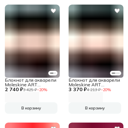
Блокнот для акварели
Блокнот для акварели
Moleskine ART
Moleskine ART
2 740 ₽
3 370 ₽
WATERCOLOUR
WATERCOLOR
3 425 ₽
−
20
%
4 213 ₽
−
20
%
ARTMM803 90x140мм
ARTMM804 Large
60стр. твердая
130х210мм 72стр.
обложка черный
твердая обложка
черный
В корзину
В корзину