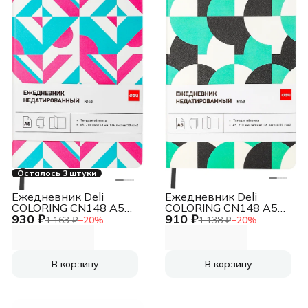
Осталось 3 штуки
Ежедневник Deli
Ежедневник Deli
COLORING CN148 A5
COLORING CN148 A5
930 ₽
910 ₽
обложка картон
обложка картон
1 163 ₽
−
20
%
1 138 ₽
−
20
%
136стр. розовый/
136стр. зеленый
голубой
В корзину
В корзину