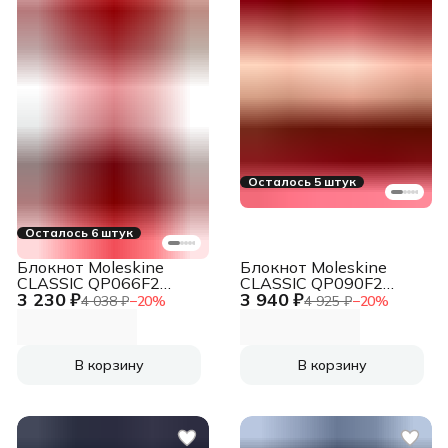
Осталось 5 штук
Осталось 6 штук
Блокнот Moleskine
Блокнот Moleskine
CLASSIC QP066F2
CLASSIC QP090F2
3 230 ₽
3 940 ₽
Large 130х210мм
XLarge 190х250мм
4 038 ₽
−
20
%
4 925 ₽
−
20
%
240стр. пунктир
192стр. линейка
твердая обложка
твердая обложка
красный
красный
В корзину
В корзину