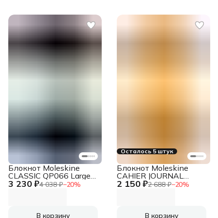
Осталось 5 штук
Блокнот Moleskine
Блокнот Moleskine
CLASSIC QP066 Large
CAHIER JOURNAL
3 230 ₽
2 150 ₽
130х210мм 240стр.
QP416 Large
4 038 ₽
−
20
%
2 688 ₽
−
20
%
пунктир твердая
130х210мм обложка
обложка черный
картон 80стр. линейка
бежевый (3шт)
В корзину
В корзину