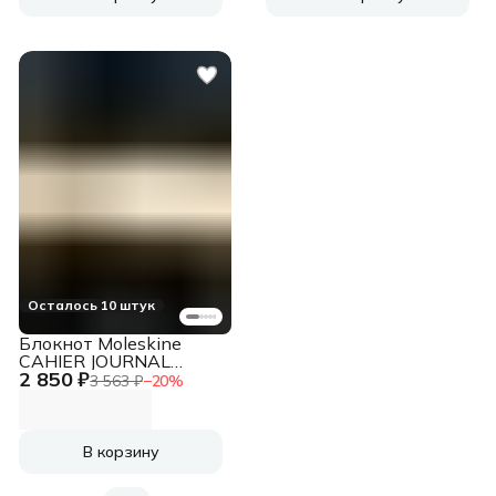
Осталось 10 штук
Блокнот Moleskine
CAHIER JOURNAL
2 850 ₽
QP321 XLarge
3 563 ₽
−
20
%
190х250мм обложка
картон 120стр.
линейка черный (3шт)
В корзину