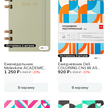
Осталась 1 штука
Осталось 3 штуки
Еженедельник
Ежедневник Deli
Moleskine ACADEMIC
COLORING CN148 A5
1 250 ₽
920 ₽
SPIRAL Large
обложка картон
1 563 ₽
−
20
%
1 150 ₽
−
20
%
150х210мм 200стр.
136стр. оранжевый
спираль киви
В корзину
В корзину