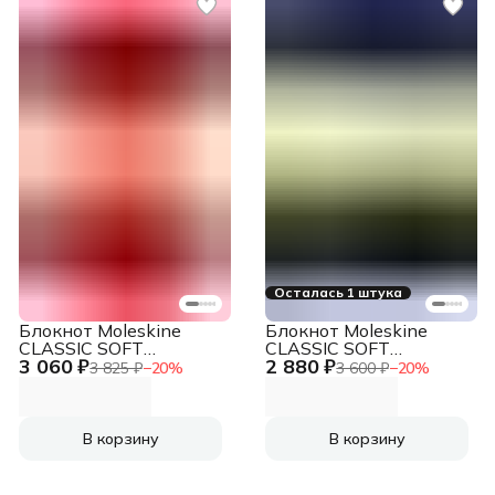
Осталась 1 штука
Блокнот Moleskine
Блокнот Moleskine
CLASSIC SOFT
CLASSIC SOFT
3 060 ₽
2 880 ₽
QP616F2 Large
QP613B20 Pocket
3 825 ₽
−
20
%
3 600 ₽
−
20
%
130х210мм 192стр.
90x140мм 192стр.
линейка мягкая
нелинованный мягкая
обложка красный
обложка синий сапфир
В корзину
В корзину