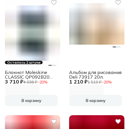
Осталось 2 штуки
Блокнот Moleskine
Альбом для рисования
CLASSIC QP092B20
Deli 73917 20л.
3 710 ₽
1 210 ₽
XLarge 190х250мм
4 638 ₽
−
20
%
1 513 ₽
−
20
%
192стр. нелинованный
твердая обложка
синий
В корзину
В корзину