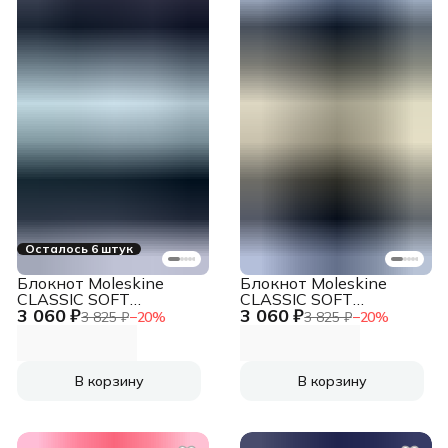
Осталось 6 штук
Блокнот Moleskine
Блокнот Moleskine
CLASSIC SOFT
CLASSIC SOFT
3 060 ₽
3 060 ₽
QP619B20 Large
QP616B20 Large
3 825 ₽
−
20
%
3 825 ₽
−
20
%
130х210мм 192стр.
130х210мм 192стр.
пунктир мягкая
линейка мягкая
обложка синий сапфир
обложка синий сапфир
В корзину
В корзину