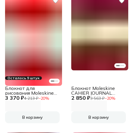
Осталось 9 штук
Блокнот для
Блокнот Moleskine
рисования Moleskine
CAHIER JOURNAL
3 370 ₽
2 850 ₽
ART SKETCHBOOK
CH123 XLarge
4 213 ₽
−
20
%
3 563 ₽
−
20
%
ARTQP063R Large
190х250мм обложка
130х210мм 104стр.
картон 120стр.
твердая обложка
нелинованный
красный
клюквенный (3шт)
В корзину
В корзину