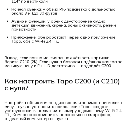
114° по вертикали.
Ночная съёмка
: у обеих ИК-подсветка с дальностью
около 9 м (до 30 футов).
Аудио и функции
: у обеих двустороннее аудио,
детекция движения, сирена, зоны активности, режим
приватности.
Приложение
: обе работают через одно приложение
Tapo, обе с Wi-Fi 2,4 ГГц.
Вывод: если важна максимальная чёткость картинки —
берите
C210
(2K). Если нужна базовая надёжная камера за
меньшую цену и Full HD достаточно — подойдёт
C200
.
Как настроить Tapo C200 (и C210)
с нуля?
Настройка обеих камер одинаковая и занимает несколько
минут: нужно установить приложение Tapo, создать
учётную запись, подключить камеру к домашнему Wi-Fi 2,4
ГГц. Камера настраивается полностью со смартфона,
отдельный компьютер не нужен.