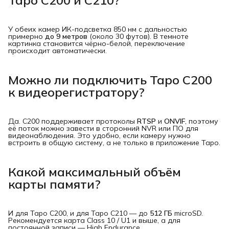
У обеих камер ИК-подсветка 850 нм с дальностью
примерно
до 9 метров
(около 30 футов). В темноте
картинка становится чёрно-белой, переключение
происходит автоматически.
Можно ли подключить Tapo C200
к видеорегистратору?
Да. C200 поддерживает протоколы
RTSP
и
ONVIF
, поэтому
её поток можно завести в сторонний NVR или ПО для
видеонаблюдения. Это удобно, если камеру нужно
встроить в общую систему, а не только в приложение Tapo.
Какой максимальный объём
карты памяти?
И для Tapo C200, и для Tapo C210 — до
512 ГБ
microSD.
Рекомендуется карта Class 10 / U1 и выше, а для
постоянной записи — High Endurance.