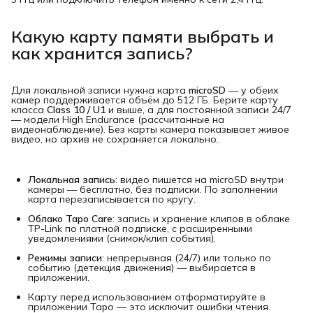
Какую карту памяти выбрать и
как хранится запись?
Для локальной записи нужна карта
microSD
— у обеих
камер поддерживается объём до 512 ГБ. Берите карту
класса
Class 10 / U1
и выше, а для постоянной записи 24/7
— модели High Endurance (рассчитанные на
видеонаблюдение). Без карты камера показывает живое
видео, но архив не сохраняется локально.
Локальная запись
: видео пишется на microSD внутри
камеры — бесплатно, без подписки. По заполнении
карта перезаписывается по кругу.
Облако Tapo Care
: запись и хранение клипов в облаке
TP-Link по платной подписке, с расширенными
уведомлениями (снимок/клип события).
Режимы записи
: непрерывная (24/7) или только по
событию (детекция движения) — выбирается в
приложении.
Карту перед использованием отформатируйте в
приложении Tapo — это исключит ошибки чтения.