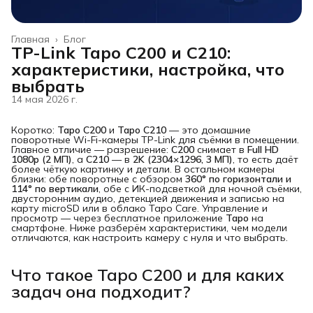
Главная
›
Блог
TP-Link Tapo C200 и C210:
характеристики, настройка, что
выбрать
14 мая 2026 г.
Коротко:
Tapo C200
и
Tapo C210
— это домашние
поворотные Wi-Fi-камеры TP-Link для съёмки в помещении.
Главное отличие — разрешение:
C200
снимает в
Full HD 
1080p (2 МП)
, а
C210
— в
2K (2304×1296, 3 МП)
, то есть даёт
более чёткую картинку и детали. В остальном камеры
близки: обе поворотные с обзором
360° по горизонтали и 
114° по вертикали
, обе с ИК-подсветкой для ночной съёмки,
двусторонним аудио, детекцией движения и записью на
карту microSD или в облако Tapo Care. Управление и
просмотр — через бесплатное приложение
Tapo
на
смартфоне. Ниже разберём характеристики, чем модели
отличаются, как настроить камеру с нуля и что выбрать.
Что такое Tapo C200 и для каких
задач она подходит?