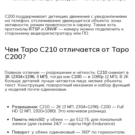
C200 поддерживает детекцию движения с уведомлениями
на телефон, отслеживание движущегося объекта, зоны
активности, режим приватности и сирену. Также есть
протоколы
RTSP
и
ONVIF
— камеру можно подключить к
стороннему видеорегистратору или ПО.
Чем Tapo C210 отличается от Tapo
C200?
Главное отличие — разрешение и чёткость:
C210
снимает в
2K (2304×1296, 3 МП)
, тогда как
C200
— в 1080p (2 МП). В 2K
больше деталей: лучше читаются лица, мелкие объекты,
текст. Конструкция, поворотный механизм и набор функций
у моделей почти одинаковые.
Разрешение
: C210 — 2K (3 МП, 2304×1296); C200 — Full
HD (2 МП, 1920×1080). Это ключевая разница.
Память microSD
: у обеих — до 512 ГБ для локальной
записи (для съёмки 24/7 — карты High Endurance).
Поворот
: у обеих одинаковый — 360° по горизонтали,