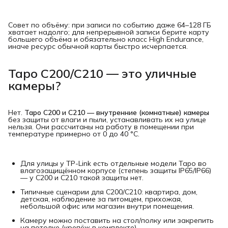
Совет по объёму: при записи по событию даже 64–128 ГБ
хватает надолго; для непрерывной записи берите карту
большего объёма и обязательно класс High Endurance,
иначе ресурс обычной карты быстро исчерпается.
Tapo C200/C210 — это уличные
камеры?
Нет.
Tapo C200 и C210 — внутренние (комнатные) камеры
без защиты от влаги и пыли, устанавливать их на улице
нельзя. Они рассчитаны на работу в помещении при
температуре примерно от 0 до 40 °C.
Для улицы у TP-Link есть отдельные модели Tapo во
влагозащищённом корпусе (степень защиты IP65/IP66)
— у C200 и C210 такой защиты нет.
Типичные сценарии для C200/C210: квартира, дом,
детская, наблюдение за питомцем, прихожая,
небольшой офис или магазин внутри помещения.
Камеру можно поставить на стол/полку или закрепить
на потолке (крепёж в комплекте).