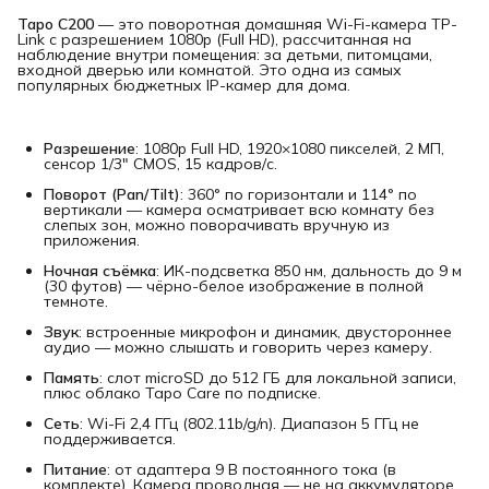
Tapo C200
— это поворотная домашняя Wi-Fi-камера TP-
Link с разрешением 1080p (Full HD), рассчитанная на
наблюдение внутри помещения: за детьми, питомцами,
входной дверью или комнатой. Это одна из самых
популярных бюджетных IP-камер для дома.
Разрешение
: 1080p Full HD, 1920×1080 пикселей, 2 МП,
сенсор 1/3" CMOS, 15 кадров/с.
Поворот (Pan/Tilt)
: 360° по горизонтали и 114° по
вертикали — камера осматривает всю комнату без
слепых зон, можно поворачивать вручную из
приложения.
Ночная съёмка
: ИК-подсветка 850 нм, дальность до 9 м
(30 футов) — чёрно-белое изображение в полной
темноте.
Звук
: встроенные микрофон и динамик, двустороннее
аудио — можно слышать и говорить через камеру.
Память
: слот microSD до 512 ГБ для локальной записи,
плюс облако Tapo Care по подписке.
Сеть
: Wi-Fi 2,4 ГГц (802.11b/g/n). Диапазон 5 ГГц не
поддерживается.
Питание
: от адаптера 9 В постоянного тока (в
комплекте). Камера проводная — не на аккумуляторе.