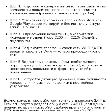
Шаг 1.
Подключите камеру к питанию через адаптер из
комплекта и дождитесь, пока индикатор замигает
красно-зелёным (режим готовности к настройке).
Шаг 2.
Установите приложение
Tapo
из App Store или
Google Play и зарегистрируйте бесплатную учётную
запись TP-Link ID.
Шаг 3.
В приложении нажмите «+», выберите тип
«Камеры» и модель (Tapo C200 или C210). Следуйте
подсказкам.
Шаг 4.
Подключите телефон к своей сети
Wi-Fi 2,4 ГГц
,
введите пароль от Wi-Fi — камера присоединится к
сети.
Шаг 5.
Задайте имя камеры и (при необходимости)
пароль доступа. Вставьте карту microSD, если хотите
вести запись локально, и отформатируйте её в
приложении.
Шаг 6.
Настройте детекцию движения, зоны активности,
уведомления и расписание записи в настройках
устройства.
Важно: камеры Tapo работают только в диапазоне
2,4 ГГц
.
Если ваш роутер раздаёт общую сеть 2,4/5 ГГц под одним
именем, на время настройки удобнее временно отключить
5 ГГц или подключить телефон именно к сети 2,4 ГГц.