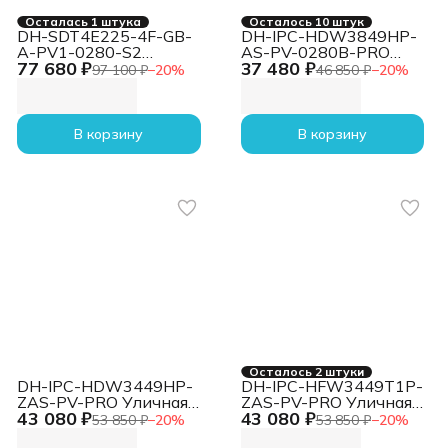
Осталась 1 штука
Осталось 10 штук
DH-SDT4E225-4F-GB-
DH-IPC-HDW3849HP-
A-PV1-0280-S2
AS-PV-0280B-PRO
77 680 ₽
37 480 ₽
Уличная купольная
Уличная купольная IP-
97 100 ₽
−
20
%
46 850 ₽
−
20
%
PTZ IP-видеокамера
видеокамера WizColor
1/2.8" 4Мп CMOS ИК
с ИИ и активным
30м, Led 30м
сдерживанием 8mp,
(панорамный модуль)
1/1.8” CMOS, объектив
В корзину
В корзину
1/2.8" 2Мп CMOS ИК
2.8мм,
100м, Led 50м, WDR
видеоаналитика, ИК
120дБ (PTZ-модуль)
30м, LED 30м, IP67
Видеоаналитика:
Осталось 2 штуки
DH-IPC-HDW3449HP-
DH-IPC-HFW3449T1P-
ZAS-PV-PRO Уличная
ZAS-PV-PRO Уличная
43 080 ₽
43 080 ₽
купольная IP-
цилиндрическая IP-
53 850 ₽
−
20
%
53 850 ₽
−
20
%
видеокамера WizColor
видеокамера WizColor