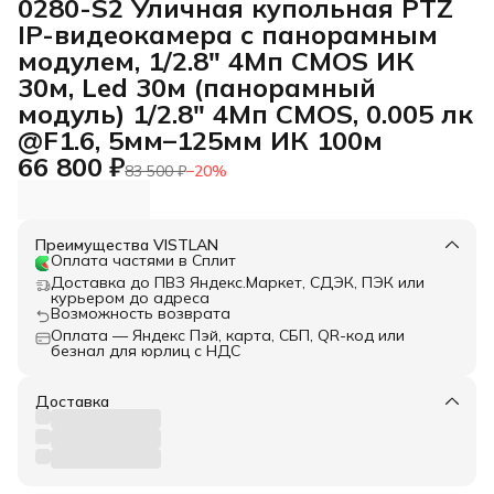
0280-S2 Уличная купольная PTZ
IP-видеокамера с панорамным
модулем, 1/2.8" 4Мп CMOS ИК
30м, Led 30м (панорамный
модуль) 1/2.8" 4Мп CMOS, 0.005 лк
@F1.6, 5мм–125мм ИК 100м
66 800 ₽
83 500 ₽
−
20
%
Преимущества VISTLAN
Оплата частями в Сплит
Доставка до ПВЗ Яндекс.Маркет, СДЭК, ПЭК или
курьером до адреса
Возможность возврата
Оплата — Яндекс Пэй, карта, СБП, QR-код или
безнал для юрлиц с НДС
Доставка