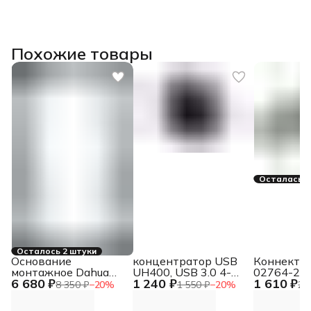
Похожие товары
Осталась 1
Осталось 2 штуки
Основание
концентратор USB
Коннектор
монтажное Dahua
UH400, USB 3.0 4-
02764-20.
6 680 ₽
1 240 ₽
1 610 ₽
DHI-VTM125
Port Hub UH400, USB
Д.вх.3/4"
8 350 ₽
−
20
%
1 550 ₽
−
20
%
2 
3.0 4-Port Hub