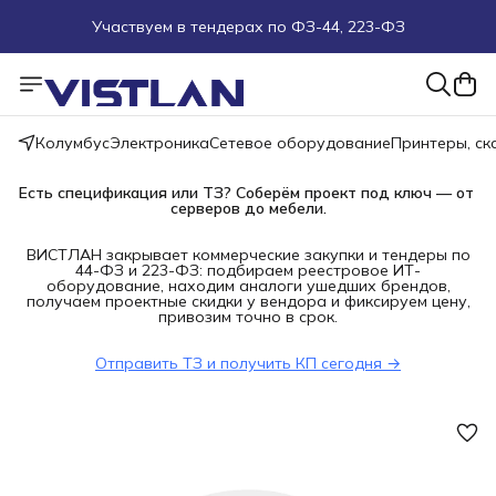
Участвуем в тендерах по ФЗ-44, 223-ФЗ
Поможем подобрать оборудование под ТЗ
Пуско-наладочные работы
Колумбус
Электроника
Сетевое оборудование
Принтеры, с
Пришлите запрос на e-mail или в чат
Есть спецификация или ТЗ? Соберём проект под ключ — от 
серверов до мебели.
Более 100 000 позиций в наличии и под заказ
ВИСТЛАН закрывает коммерческие закупки и тендеры по
44-ФЗ и 223-ФЗ: подбираем реестровое ИТ-
оборудование, находим аналоги ушедших брендов,
получаем проектные скидки у вендора и фиксируем цену,
привозим точно в срок.
Отправить ТЗ и получить КП сегодня →