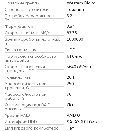
Название группы
Western Digital
Страна-изготовитель
Таиланд
Потребляемая мощность,
5.2
Вт
Форм-фактор
3.5"
Скорость записи, Мб/с
93.75
Время наработки на отказ,
1000000
ч
Тип накопителя
HDD
Пропускная способность
6 Гбит/с
интерфейса
Скорость вращения
5640 об/мин
шпинделя HDD
Толщина, мм
26.1
Ударостойкость при
250
хранении, G
Ударостойкость при
70
работе, G
Оптимизация под RAID-
Да
массивы
Уровни RAID
RAID 0
Интерфейс HDD
SATA3 6.0 Гбит/с
Для игрового компьютера
Нет