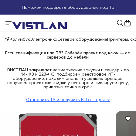
Поможем подобрать оборудование под ТЗ
Пуско-наладочные работы
Пришлите запрос на e-mail или в чат
Колумбус
Электроника
Сетевое оборудование
Принтеры, с
Более 100 000 позиций в наличии и под заказ
Есть спецификация или ТЗ? Соберём проект под ключ — от 
серверов до мебели.
ВИСТЛАН закрывает коммерческие закупки и тендеры по
44-ФЗ и 223-ФЗ: подбираем реестровое ИТ-
оборудование, находим аналоги ушедших брендов,
получаем проектные скидки у вендора и фиксируем цену,
привозим точно в срок.
Отправить ТЗ и получить КП сегодня →