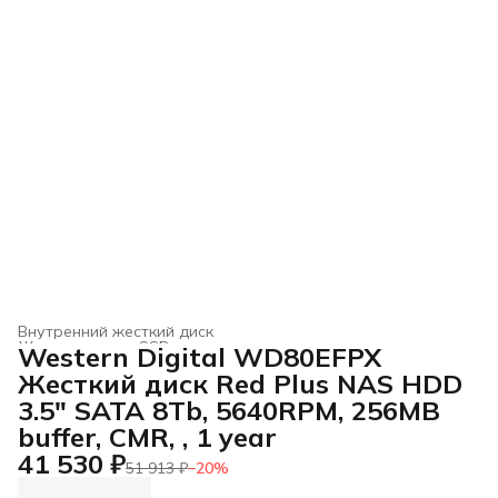
Внутренний жесткий диск
Жесткие диски, SSD и сетевые накопители
›
Western Digital WD80EFPX
Главная
›
Электроника
›
Жесткий диск Red Plus NAS HDD
3.5" SATA 8Tb, 5640RPM, 256MB
buffer, CMR, , 1 year
41 530 ₽
51 913 ₽
−
20
%