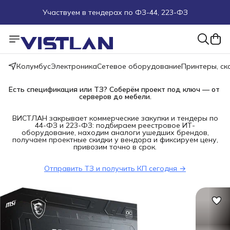
Участвуем в тендерах по ФЗ-44, 223-ФЗ
Поможем подобрать оборудование под ТЗ
Пуско-наладочные работы
Колумбус
Электроника
Сетевое оборудование
Принтеры, с
Пришлите запрос на e-mail или в чат
Есть спецификация или ТЗ? Соберём проект под ключ — от 
серверов до мебели.
Более 100 000 позиций в наличии и под заказ
ВИСТЛАН закрывает коммерческие закупки и тендеры по
44-ФЗ и 223-ФЗ: подбираем реестровое ИТ-
оборудование, находим аналоги ушедших брендов,
получаем проектные скидки у вендора и фиксируем цену,
привозим точно в срок.
Отправить ТЗ и получить КП сегодня →