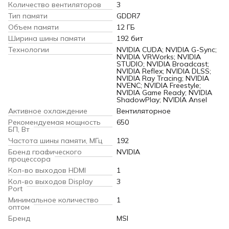
Количество вентиляторов
3
Тип памяти
GDDR7
Объем памяти
12 ГБ
Ширина шины памяти
192 бит
Технологии
NVIDIA CUDA; NVIDIA G-Sync;
NVIDIA VRWorks; NVIDIA
STUDIO; NVIDIA Broadcast;
NVIDIA Reflex; NVIDIA DLSS;
NVIDIA Ray Tracing; NVIDIA
NVENC; NVIDIA Freestyle;
NVIDIA Game Ready; NVIDIA
ShadowPlay; NVIDIA Ansel
Активное охлаждение
Вентиляторное
Рекомендуемая мощность
650
БП, Вт
Частота шины памяти, МГц
192
Бренд графического
NVIDIA
процессора
Кол-во выходов HDMI
1
Кол-во выходов Display
3
Port
Минимальное количество
1
оптом
Бренд
MSI