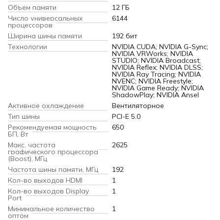
Объем памяти
12 ГБ
Число универсальных
6144
процессоров
Ширина шины памяти
192 бит
Технологии
NVIDIA CUDA; NVIDIA G-Sync;
NVIDIA VRWorks; NVIDIA
STUDIO; NVIDIA Broadcast;
NVIDIA Reflex; NVIDIA DLSS;
NVIDIA Ray Tracing; NVIDIA
NVENC; NVIDIA Freestyle;
NVIDIA Game Ready; NVIDIA
ShadowPlay; NVIDIA Ansel
Активное охлаждение
Вентиляторное
Тип шины
PCI-E 5.0
Рекомендуемая мощность
650
БП, Вт
Макс. частота
2625
графического процессора
(Boost), МГц
Частота шины памяти, МГц
192
Кол-во выходов HDMI
1
Кол-во выходов Display
1
Port
Минимальное количество
1
оптом