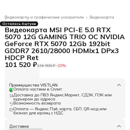
Видеокарты и графические ускорители
›
Видеокарта
Главная
›
Электроника
›
Осталось 4 штуки
Видеокарта MSI PCI-E 5.0 RTX
5070 12G GAMING TRIO OC NVIDIA
GeForce RTX 5070 12Gb 192bit
GDDR7 2610/28000 HDMIx1 DPx3
HDCP Ret
101 520 ₽
126 900 ₽
−
20
%
Преимущества VISTLAN
Оплата частями в Сплит
Доставка до ПВЗ Яндекс.Маркет, СДЭК, ПЭК или
курьером до адреса
Возможность возврата
Оплата — Яндекс Пэй, карта, СБП, QR-код или
безнал для юрлиц с НДС
Доставка