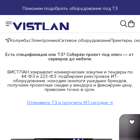
Поможем подобрать оборудование под ТЗ
Пуско-наладочные работы
Пришлите запрос на e-mail или в чат
Колумбус
Электроника
Сетевое оборудование
Принтеры, с
Более 100 000 позиций в наличии и под заказ
Есть спецификация или ТЗ? Соберём проект под ключ — от 
серверов до мебели.
ВИСТЛАН закрывает коммерческие закупки и тендеры по
44-ФЗ и 223-ФЗ: подбираем реестровое ИТ-
оборудование, находим аналоги ушедших брендов,
получаем проектные скидки у вендора и фиксируем цену,
привозим точно в срок.
Отправить ТЗ и получить КП сегодня →