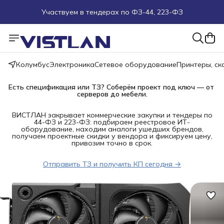
Участвуем в тендерах по ФЗ-44, 223-ФЗ
Поможем подобрать оборудование под ТЗ
Пуско-наладочные работы
Колумбус
Электроника
Сетевое оборудование
Принтеры, с
Пришлите запрос на e-mail или в чат
Есть спецификация или ТЗ? Соберём проект под ключ — от 
серверов до мебели.
Более 100 000 позиций в наличии и под заказ
ВИСТЛАН закрывает коммерческие закупки и тендеры по
44-ФЗ и 223-ФЗ: подбираем реестровое ИТ-
оборудование, находим аналоги ушедших брендов,
получаем проектные скидки у вендора и фиксируем цену,
привозим точно в срок.
Отправить ТЗ и получить КП сегодня →