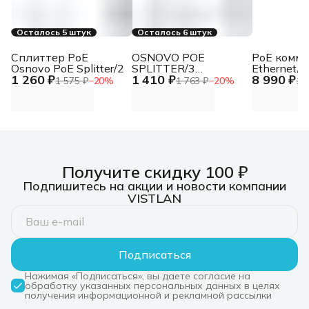
Осталось 5 штук
Осталось 6 штук
Сплиттер PoE
OSNOVO POE
PoE комму
Osnovo PoE Splitter/2
SPLITTER/3
Ethernet/ 
1 260 ₽
1 410 ₽
8 990 ₽
Сплиттер PoE
коммутато
1 575 ₽
−
20
%
1 763 ₽
−
20
%
11
Splitter/3
Ethernet н
портов. По
FE (10/100
поддержк
(IEEE 802.3
FE (10/100
Соответс
стандарта
Получите скидку 100 ₽
802.3af/at.
Подпишитесь на акции и новости компании
Автомати
VISTLAN
определе
режим ан
Подписаться
Нажимая «Подписаться», вы даете согласие на
обработку указанных персональных данных в целях
получения информационной и рекламной рассылки