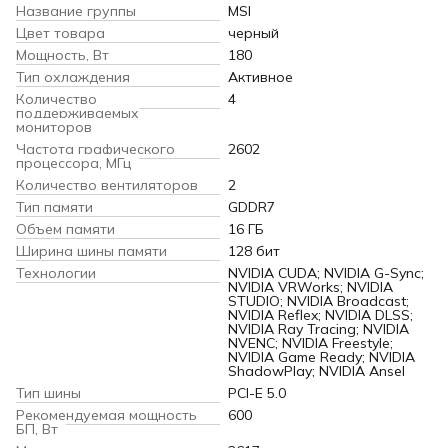
Название группы
MSI
Цвет товара
черный
Мощность, Вт
180
Тип охлаждения
Активное
Количество
4
поддерживаемых
мониторов
Частота графического
2602
процессора, МГц
Количество вентиляторов
2
Тип памяти
GDDR7
Объем памяти
16 ГБ
Ширина шины памяти
128 бит
Технологии
NVIDIA CUDA; NVIDIA G-Sync;
NVIDIA VRWorks; NVIDIA
STUDIO; NVIDIA Broadcast;
NVIDIA Reflex; NVIDIA DLSS;
NVIDIA Ray Tracing; NVIDIA
NVENC; NVIDIA Freestyle;
NVIDIA Game Ready; NVIDIA
ShadowPlay; NVIDIA Ansel
Тип шины
PCI-E 5.0
Рекомендуемая мощность
600
БП, Вт