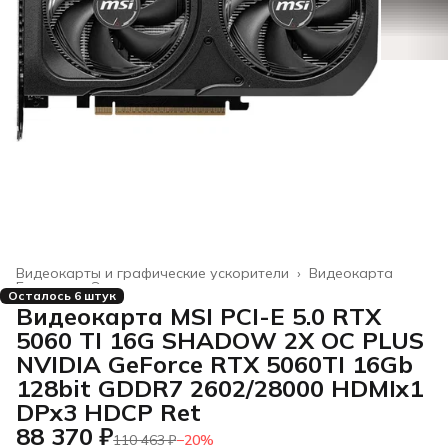
Видеокарты и графические ускорители
›
Видеокарта
Главная
›
Электроника
›
Осталось 6 штук
Видеокарта MSI PCI-E 5.0 RTX
5060 TI 16G SHADOW 2X OC PLUS
NVIDIA GeForce RTX 5060TI 16Gb
128bit GDDR7 2602/28000 HDMIx1
DPx3 HDCP Ret
88 370 ₽
110 463 ₽
−
20
%