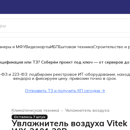
канеры и МФУ
Видеокарты
ИБП
Бытовая техника
Строительство и 
ецификация или ТЗ? Соберём проект под ключ — от серверов до
-ФЗ и 223-ФЗ: подбираем реестровое ИТ-оборудование, наход
вендора и фиксируем цену, привозим точно в срок.
Отправить ТЗ и получить КП сегодня →
Климатическая техника
›
Увлажнитель воздуха
Главная
›
Бытовая техника
›
Осталось 7 штук
Увлажнитель воздуха Vitek