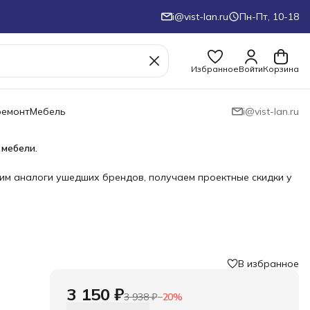
i@vist-lan.ru
Пн-Пт, 10-18
Избранное
Войти
Корзина
ремонт
Мебель
i@vist-lan.ru
 мебели.
им аналоги ушедших брендов, получаем проектные скидки у
В избранное
3 150 ₽
3 938 ₽
−
20
%