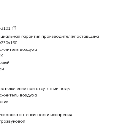
3101
циальная гарантия производителя/поставщика
x230x160
ажнитель воздуха
EK
овый
ай
оотключение при отсутствии воды
ажнитель воздуха
стик
улировка интенсивности испарения
тразвуковой