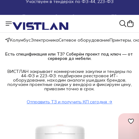
Поможем подобрать оборудование под ТЗ
Пуско-наладочные работы
Пришлите запрос на e-mail или в чат
Колумбус
Электроника
Сетевое оборудование
Принтеры, с
Более 100 000 позиций в наличии и под заказ
Есть спецификация или ТЗ? Соберём проект под ключ — от 
серверов до мебели.
ВИСТЛАН закрывает коммерческие закупки и тендеры по
44-ФЗ и 223-ФЗ: подбираем реестровое ИТ-
оборудование, находим аналоги ушедших брендов,
получаем проектные скидки у вендора и фиксируем цену,
привозим точно в срок.
Отправить ТЗ и получить КП сегодня →