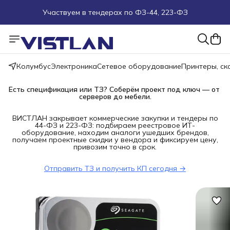
Участвуем в тендерах по ФЗ-44, 223-ФЗ
Поможем подобрать оборудование под ТЗ
Пуско-наладочные работы
Колумбус
Электроника
Сетевое оборудование
Принтеры, с
Пришлите запрос на e-mail или в чат
Есть спецификация или ТЗ? Соберём проект под ключ — от 
серверов до мебели.
Более 100 000 позиций в наличии и под заказ
ВИСТЛАН закрывает коммерческие закупки и тендеры по
44-ФЗ и 223-ФЗ: подбираем реестровое ИТ-
оборудование, находим аналоги ушедших брендов,
получаем проектные скидки у вендора и фиксируем цену,
привозим точно в срок.
Отправить ТЗ и получить КП сегодня →