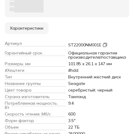
Характеристики
Артикул
ST22000NM001E
Гарантийный срок
Официальная гарантия
производителя/поставщика
Размеры, мм
101.85 x 26.1 x 147 мм
#Хештеги
#hdd
Тип
Внутренний жесткий диск
Название группы
Seagate
Цвет товара
серебристый; черный
Страна-изготовитель
Таиланд
Потребляемая мощность,
9.4
Вт
Скорость чтения, Мб/с
600
Форм-фактор
3.5"
Объем
22 ТБ
Время наработки на отказ,
2500000