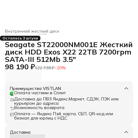
Внутренний жесткий диск
Жесткие диски, SSD и сетевые накопители
›
Осталось 3 штуки
Главная
›
Электроника
›
Seagate ST22000NM001E Жесткий
диск HDD Exos X22 22TB 7200rpm
SATA-III 512Mb 3.5"
98 190 ₽
122 738 ₽
−
20
%
Преимущества VISTLAN
Оплата частями в Сплит
Доставка до ПВЗ Яндекс.Маркет, СДЭК, ПЭК или
курьером до адреса
Возможность возврата
Оплата — Яндекс Пэй, карта, СБП, QR-код или
безнал для юрлиц с НДС
Доставка