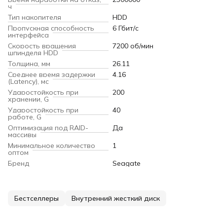
ч
Тип накопителя
HDD
Пропускная способность
6 Гбит/с
интерфейса
Скорость вращения
7200 об/мин
шпинделя HDD
Толщина, мм
26.11
Среднее время задержки
4.16
(Latency), мс
Ударостойкость при
200
хранении, G
Ударостойкость при
40
работе, G
Оптимизация под RAID-
Да
массивы
Минимальное количество
1
оптом
Бренд
Seagate
Бестселлеры
Внутренний жесткий диск