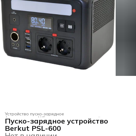
Устройство пуско-зарядное
Автотовары
›
АКБ и пуско-зарядные устройства
›
Пуско-зарядное устройство
Главная
›
Berkut PSL-600
Нет в наличии