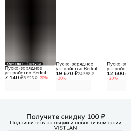
Пуско-зарядное
Пуско-зар
Осталось 2 штуки
Пуско-зарядное
устройство Berkut
устройств
устройство Berkut
19 670 ₽
12 600 ₽
PSL-150
JSL-19000
24 588 ₽
1
7 140 ₽
Плюс 1600
8 925 ₽
−
20
%
−
20
%
−
20
%
Получите скидку 100 ₽
Подпишитесь на акции и новости компании
VISTLAN