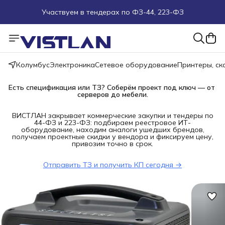
Участвуем в тендерах по ФЗ-44, 223-ФЗ
Поможем подобрать оборудование под ТЗ
Пуско-наладочные работы
Колумбус
Электроника
Сетевое оборудование
Принтеры, с
Пришлите запрос на e-mail или в чат
Есть спецификация или ТЗ? Соберём проект под ключ — от 
серверов до мебели.
Более 100 000 позиций в наличии и под заказ
ВИСТЛАН закрывает коммерческие закупки и тендеры по
44-ФЗ и 223-ФЗ: подбираем реестровое ИТ-
оборудование, находим аналоги ушедших брендов,
получаем проектные скидки у вендора и фиксируем цену,
привозим точно в срок.
Отправить ТЗ и получить КП сегодня →