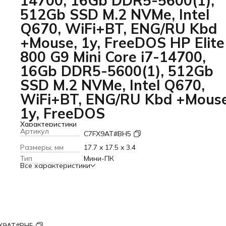
14700, 16Gb DDR5-5600(1),
512Gb SSD M.2 NVMe, Intel
Q670, WiFi+BT, ENG/RU Kbd
+Mouse, 1y, FreeDOS HP Elite
800 G9 Mini Core i7-14700,
16Gb DDR5-5600(1), 512Gb
SSD M.2 NVMe, Intel Q670,
WiFi+BT, ENG/RU Kbd +Mouse
1y, FreeDOS
Характеристики
Артикул
C7FX9AT#BH5
Размеры, мм
17.7 x 17.5 x 3.4
Тип
Мини-ПК
Все характеристики
X9AT#BH5