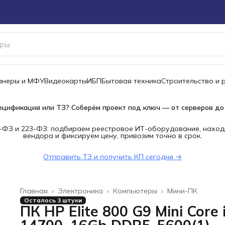
канеры и МФУ
Видеокарты
ИБП
Бытовая техника
Строительство и 
ецификация или ТЗ? Соберём проект под ключ — от серверов до
-ФЗ и 223-ФЗ: подбираем реестровое ИТ-оборудование, наход
вендора и фиксируем цену, привозим точно в срок.
Отправить ТЗ и получить КП сегодня →
Главная
›
Электроника
›
Компьютеры
›
Мини-ПК
Осталось 3 штуки
ПК HP Elite 800 G9 Mini Core 