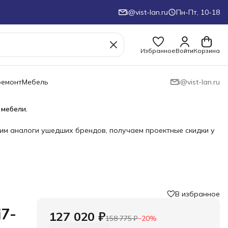
i@vist-lan.ru
Пн-Пт, 10-18
Избранное
Войти
Корзина
ремонт
Мебель
i@vist-lan.ru
 мебели.
им аналоги ушедших брендов, получаем проектные скидки у
В избранное
i7-
127 020 ₽
158 775 ₽
−
20
%