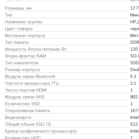
Размеры, мм
17.7
Тип
Мин
Название группы
HP_
Цвет товара
чер
Материал корпуса
Мет
Тип памяти
DDR
Мощность блока питания, Вт
120
Форм-фактор RAM
SO-
Тип накопителя
SSD
Размер корпуса
Desk
Модуль связи Bluetooth
5.3
Частота процессора, ГГц
2.1
Число портов HDMI
1
Модуль связи WiFi
802.
Количество SSD
1
Оперативная память
16 
Видеокарта
Inte
Общий объем SSD, ГБ
512
Бренд графического процессора
Intel
Количество HDD
1