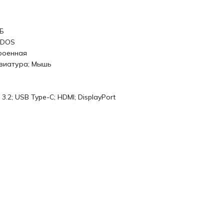
ГБ
eDOS
роенная
виатура; Мышь
3.2; USB Type-C; HDMI; DisplayPort