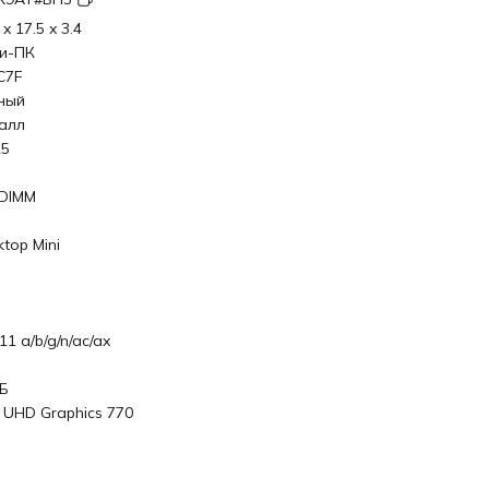
 x 17.5 x 3.4
и-ПК
C7F
ный
алл
5
DIMM
top Mini
11 a/b/g/n/ac/ax
ГБ
l UHD Graphics 770