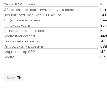
Слоты RAM-памяти
2
Обязательные программы предустановлены
Нет
Возможность расширения RAM, до
64 
ОС (краткое название)
Fre
Тип видеокарты
Вст
Устройства ручного ввода
Кла
Бренд процессора
Intel
Число ядер процессора
20
Интерфейсы и разъемы
USB 
Форм-фактор SSD
M.2
Бренд
HP
Мини-ПК