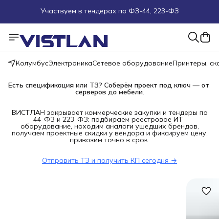
Участвуем в тендерах по ФЗ-44, 223-ФЗ
Поможем подобрать оборудование под ТЗ
Пуско-наладочные работы
Колумбус
Электроника
Сетевое оборудование
Принтеры, с
Пришлите запрос на e-mail или в чат
Есть спецификация или ТЗ? Соберём проект под ключ — от 
серверов до мебели.
Более 100 000 позиций в наличии и под заказ
ВИСТЛАН закрывает коммерческие закупки и тендеры по
44-ФЗ и 223-ФЗ: подбираем реестровое ИТ-
оборудование, находим аналоги ушедших брендов,
получаем проектные скидки у вендора и фиксируем цену,
привозим точно в срок.
Отправить ТЗ и получить КП сегодня →