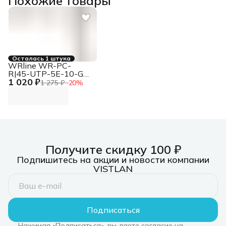
Похожие товары
Осталась 1 штука
WRline WR-PC-
RJ45-UTP-5E-10-GY
1 020 ₽
Патч-корд UTP RJ-
1 275 ₽
−
20
%
45 вил.-вилка RJ-45
кат.5E 10м серый
LSZH (уп.:1шт)
Получите скидку 100 ₽
Подпишитесь на акции и новости компании
VISTLAN
Подписаться
Нажимая «Подписаться», вы даете согласие на