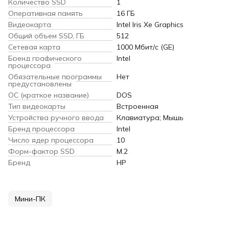
Количество SSD
1
Оперативная память
16 ГБ
Видеокарта
Intel Iris Xe Graphics
Общий объем SSD, ГБ
512
Сетевая карта
1000 Мбит/с (GE)
Бренд графического
Intel
процессора
Обязательные программы
Нет
предустановлены
ОС (краткое название)
DOS
Тип видеокарты
Встроенная
Устройства ручного ввода
Клавиатура; Мышь
Бренд процессора
Intel
Число ядер процессора
10
Форм-фактор SSD
M.2
Бренд
HP
Мини-ПК