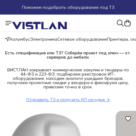
Поможем подобрать оборудование под ТЗ
Пуско-наладочные работы
Пришлите запрос на e-mail или в чат
Колумбус
Электроника
Сетевое оборудование
Принтеры, с
Более 100 000 позиций в наличии и под заказ
Есть спецификация или ТЗ? Соберём проект под ключ — от 
серверов до мебели.
ВИСТЛАН закрывает коммерческие закупки и тендеры по
44-ФЗ и 223-ФЗ: подбираем реестровое ИТ-
оборудование, находим аналоги ушедших брендов,
получаем проектные скидки у вендора и фиксируем цену,
привозим точно в срок.
Отправить ТЗ и получить КП сегодня →