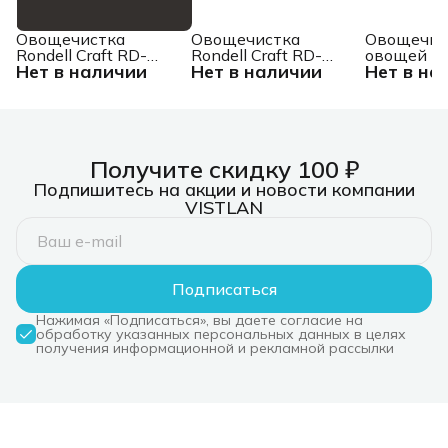
Овощечистка
Овощечистка
Овощечис
Rondell Craft RD-
Rondell Craft RD-
овощей и
Нет в наличии
Нет в наличии
Нет в на
1875 черный/
1874 черный/
Victorinox
стальной
стальной
лезвием 
упак.:картонная
упак.:картонная
белый
подложка
подложка
упак.:кар
коробка (6
Получите скидку 100 ₽
Подпишитесь на акции и новости компании
VISTLAN
Подписаться
Нажимая «Подписаться», вы даете согласие на
обработку указанных персональных данных в целях
получения информационной и рекламной рассылки