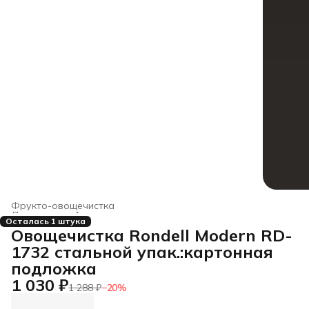
Фрукто-овощечистка
Дом и сад
›
Аксессуары для приготовления пищи
›
Осталась 1 штука
Главная
›
Овощечистка Rondell Modern RD-
1732 стальной упак.:картонная
подложка
1 030 ₽
1 288 ₽
−
20
%