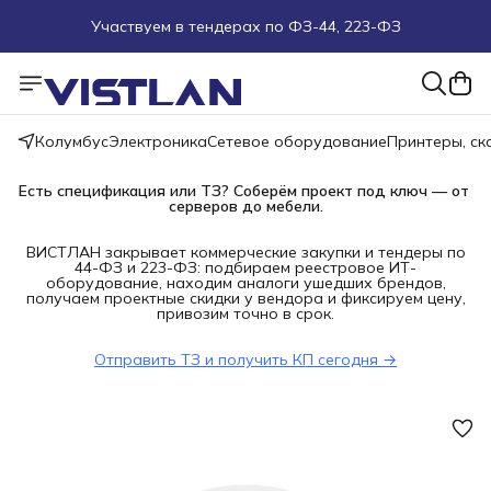
Участвуем в тендерах по ФЗ-44, 223-ФЗ
Поможем подобрать оборудование под ТЗ
Пуско-наладочные работы
Колумбус
Электроника
Сетевое оборудование
Принтеры, с
Пришлите запрос на e-mail или в чат
Есть спецификация или ТЗ? Соберём проект под ключ — от 
серверов до мебели.
Более 100 000 позиций в наличии и под заказ
ВИСТЛАН закрывает коммерческие закупки и тендеры по
44-ФЗ и 223-ФЗ: подбираем реестровое ИТ-
оборудование, находим аналоги ушедших брендов,
получаем проектные скидки у вендора и фиксируем цену,
привозим точно в срок.
Отправить ТЗ и получить КП сегодня →