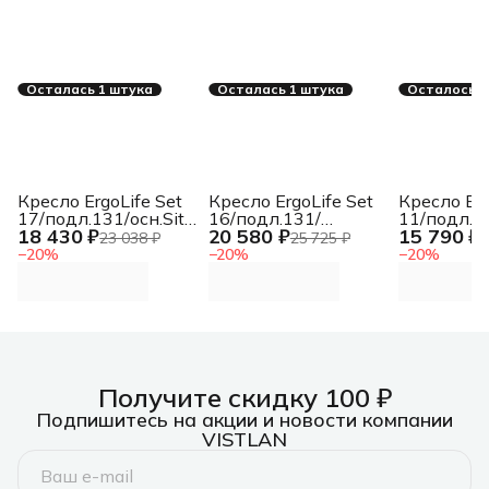
Осталась 1 штука
Осталась 1 штука
Осталось 2
Кресло ErgoLife Set
Кресло ErgoLife Set
Кресло Erg
17/подл.131/осн.Sit
16/подл.131/
11/подл.13
18 430 ₽
20 580 ₽
15 790 ₽
052, Черный
осн.Synchro 052,
001, Черн
23 038 ₽
25 725 ₽
1
5AD.16.1.2A3
Черный 1D1.16.1.403
13E.12.1.2
−
20
%
−
20
%
−
20
%
[z5AD.16.1.2A3]
[z316737901]
[z13E.12.1
Получите скидку 100 ₽
Подпишитесь на акции и новости компании
VISTLAN