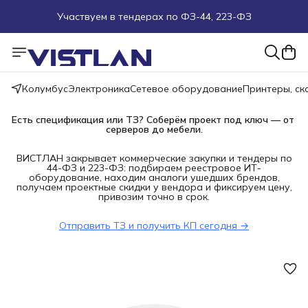
Участвуем в тендерах по ФЗ-44, 223-ФЗ
Поможем подобрать оборудование под ТЗ
Пуско-наладочные работы
Колумбус
Электроника
Сетевое оборудование
Принтеры, с
Пришлите запрос на e-mail или в чат
Есть спецификация или ТЗ? Соберём проект под ключ — от 
серверов до мебели.
Более 100 000 позиций в наличии и под заказ
ВИСТЛАН закрывает коммерческие закупки и тендеры по
44-ФЗ и 223-ФЗ: подбираем реестровое ИТ-
оборудование, находим аналоги ушедших брендов,
получаем проектные скидки у вендора и фиксируем цену,
привозим точно в срок.
Отправить ТЗ и получить КП сегодня →