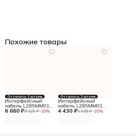
Похожие товары
Осталось 3 штуки
Осталось 3 штуки
Интерфейсный
Интерфейсный
кабель L285MM010-
кабель L285MM012-
6 660 ₽
4 430 ₽
SD-R
SD-R
8 325 ₽
−
20
%
5 538 ₽
−
20
%