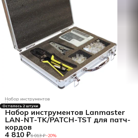
Набор инструментов
Инструменты для ремонта и строительства
›
Осталось 2 штуки
Главная
›
Строительство и ремонт
›
Набор инструментов Lanmaster
LAN-NT-TK/PATCH-TST для патч-
кордов
4 810 ₽
6 013 ₽
−
20
%