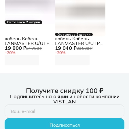
Осталось 2 штуки
Осталось 2 штуки
кабель Кабель
кабель Кабель
LANMASTER U/UTP,
LANMASTER U/UTP,
19 800 ₽
19 040 ₽
4 пары, Кат. 5E, 350
4 пары, Кат. 5E, 350
24 750 ₽
23 800 ₽
МГц, LSZH, нг(А)-HF,
МГц, LSZH, нг(А)-HF,
−
20
%
−
20
%
фиолетовый, 305 м
черный, 305 м
Получите скидку 100 ₽
Подпишитесь на акции и новости компании
VISTLAN
Подписаться