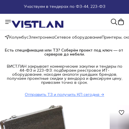
Поможем подобрать оборудование под ТЗ
Пуско-наладочные работы
Колумбус
Электроника
Сетевое оборудование
Принтеры, с
Пришлите запрос на e-mail или в чат
Есть спецификация или ТЗ? Соберём проект под ключ — от 
Более 100 000 позиций в наличии и под заказ
серверов до мебели.
ВИСТЛАН закрывает коммерческие закупки и тендеры по
44-ФЗ и 223-ФЗ: подбираем реестровое ИТ-
оборудование, находим аналоги ушедших брендов,
получаем проектные скидки у вендора и фиксируем цену,
привозим точно в срок.
Отправить ТЗ и получить КП сегодня →