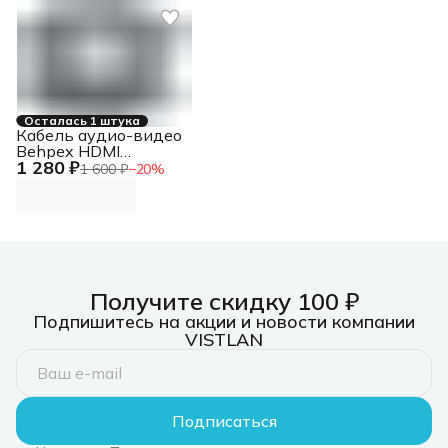
Осталась 1 штука
Кабель аудио-видео
Behpex HDMI
1 280 ₽
(m)/HDMI (m)
1 600 ₽
−
20
%
5м.ver1.3
Получите скидку 100 ₽
Подпишитесь на акции и новости компании
VISTLAN
Подписаться