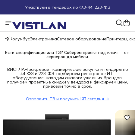
Участвуем в тендерах по ФЗ-44, 223-ФЗ
Поможем подобрать оборудование под ТЗ
Пуско-наладочные работы
Колумбус
Электроника
Сетевое оборудование
Принтеры, с
Пришлите запрос на e-mail или в чат
Есть спецификация или ТЗ? Соберём проект под ключ — от 
серверов до мебели.
Более 100 000 позиций в наличии и под заказ
ВИСТЛАН закрывает коммерческие закупки и тендеры по
44-ФЗ и 223-ФЗ: подбираем реестровое ИТ-
оборудование, находим аналоги ушедших брендов,
получаем проектные скидки у вендора и фиксируем цену,
привозим точно в срок.
Отправить ТЗ и получить КП сегодня →