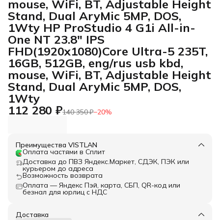
mouse, WiFi, BT, Adjustable Height
Stand, Dual AryMic 5MP, DOS,
1Wty HP ProStudio 4 G1i All-in-
One NT 23.8" IPS
FHD(1920x1080)Core Ultra-5 235T,
16GB, 512GB, eng/rus usb kbd,
mouse, WiFi, BT, Adjustable Height
Stand, Dual AryMic 5MP, DOS,
1Wty
112 280 ₽
140 350 ₽
−
20
%
Преимущества VISTLAN
Оплата частями в Сплит
Доставка до ПВЗ Яндекс.Маркет, СДЭК, ПЭК или
курьером до адреса
Возможность возврата
Оплата — Яндекс Пэй, карта, СБП, QR-код или
безнал для юрлиц с НДС
Доставка