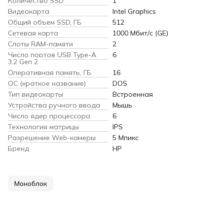
Количество SSD
1
Видеокарта
Intel Graphics
Общий объем SSD, ГБ
512
Сетевая карта
1000 Мбит/с (GE)
Слоты RAM-памяти
2
Число портов USB Type-A
6
3.2 Gen 2
Оперативная память, ГБ
16
ОС (краткое название)
DOS
Тип видеокарты
Встроенная
Устройства ручного ввода
Мышь
Число ядер процессора
6
Технология матрицы
IPS
Разрешение Web-камеры
5 Мпикс
Бренд
HP
Моноблок