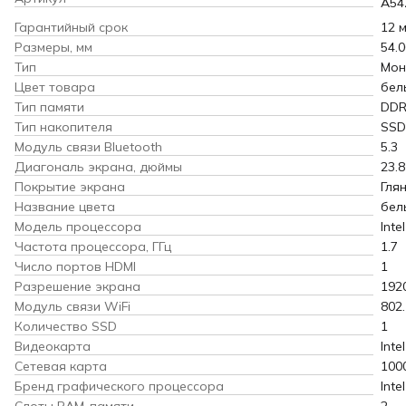
A54
Гарантийный срок
12 
Размеры, мм
54.0
Тип
Мон
Цвет товара
бел
Тип памяти
DDR
Тип накопителя
SSD
Модуль связи Bluetooth
5.3
Диагональ экрана, дюймы
23.8
Покрытие экрана
Гля
Название цвета
бел
Модель процессора
Inte
Частота процессора, ГГц
1.7
Число портов HDMI
1
Разрешение экрана
192
Модуль связи WiFi
802
Количество SSD
1
Видеокарта
Inte
Сетевая карта
100
Бренд графического процессора
Intel