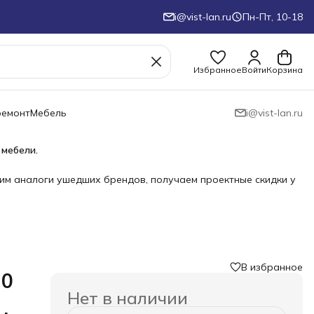
i@vist-lan.ru
Пн-Пт, 10-18
Избранное
Войти
Корзина
ремонт
Мебель
i@vist-lan.ru
 мебели.
им аналоги ушедших брендов, получаем проектные скидки у
В избранное
10
Нет в наличии