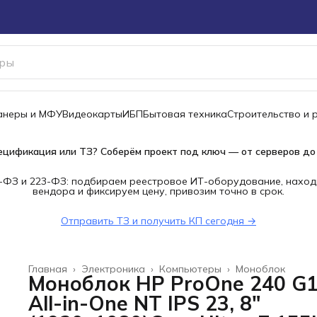
канеры и МФУ
Видеокарты
ИБП
Бытовая техника
Строительство и 
ецификация или ТЗ? Соберём проект под ключ — от серверов до
-ФЗ и 223-ФЗ: подбираем реестровое ИТ-оборудование, наход
вендора и фиксируем цену, привозим точно в срок.
Отправить ТЗ и получить КП сегодня →
Главная
›
Электроника
›
Компьютеры
›
Моноблок
Моноблок HP ProOne 240 G
All-in-One NT IPS 23, 8"