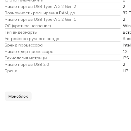
Слоты RAM-памяти
2
Число портов USB Type-A 3.2 Gen 2
2
Возможность расширения RAM, до
32 
Число портов USB Type-A 3.2 Gen 1
2
ОС (краткое название)
Win
Тип видеокарты
Вст
Устройства ручного ввода
Кла
Бренд процессора
Intel
Число ядер процессора
12
Технология матрицы
IPS
Число портов USB 2.0
2
Бренд
HP
Моноблок