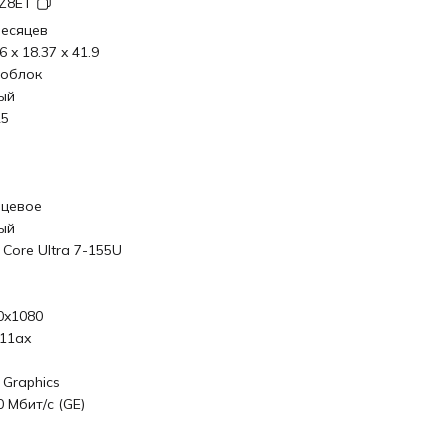
Z8ET
месяцев
6 x 18.37 x 41.9
облок
ый
5
нцевое
ый
l Core Ultra 7-155U
0x1080
.11ax
l Graphics
0 Мбит/с (GE)