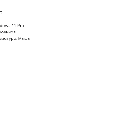
ГБ
dows 11 Pro
роенная
виатура; Мышь