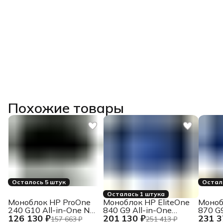
Похожие товары
Осталось 5 штук
Остал
Осталась 1 штука
Моноблок HP ProOne
Моноблок HP EliteOne
Моноб
240 G10 All-in-One NT
840 G9 All-in-One
870 G9
126 130 ₽
201 130 ₽
231 3
IPS 23, 8"
Touch 23, 8" IPS
27" IP
157 663 ₽
251 413 ₽