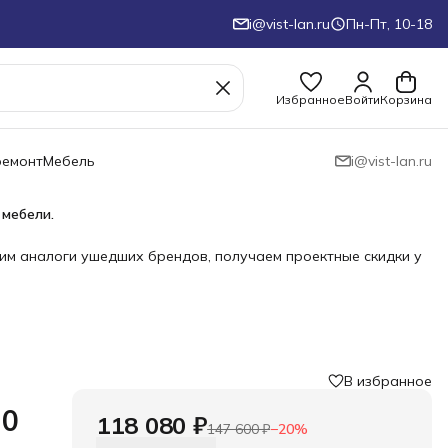
i@vist-lan.ru
Пн-Пт, 10-18
Избранное
Войти
Корзина
ремонт
Мебель
i@vist-lan.ru
 мебели.
им аналоги ушедших брендов, получаем проектные скидки у
В избранное
10
118 080 ₽
147 600 ₽
−
20
%