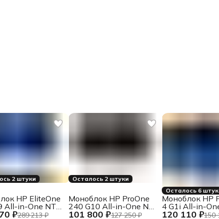
ось 2 штуки
Осталось 2 штуки
Осталось 6 штук
лок HP EliteOne
Моноблок HP ProOne
Моноблок HP P
 All-in-One NT
240 G10 All-in-One NT
4 G1i All-in-O
70 ₽
101 800 ₽
120 110 ₽
S
IPS 23, 8"
23.8" IPS
289 213 ₽
127 250 ₽
150 