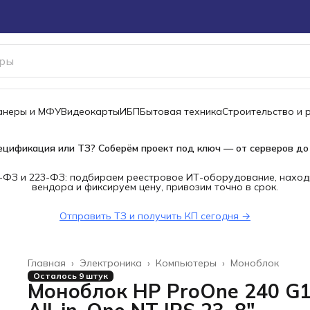
канеры и МФУ
Видеокарты
ИБП
Бытовая техника
Строительство и 
ецификация или ТЗ? Соберём проект под ключ — от серверов до
-ФЗ и 223-ФЗ: подбираем реестровое ИТ-оборудование, наход
вендора и фиксируем цену, привозим точно в срок.
Отправить ТЗ и получить КП сегодня →
Главная
›
Электроника
›
Компьютеры
›
Моноблок
Осталось 9 штук
Моноблок HP ProOne 240 G