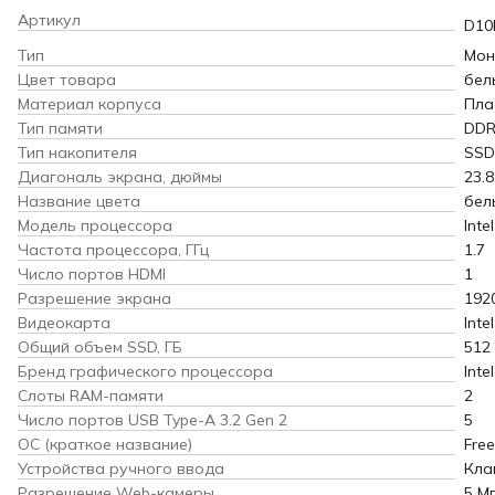
Артикул
D10
Тип
Мон
Цвет товара
бел
Материал корпуса
Пла
Тип памяти
DDR
Тип накопителя
SSD
Диагональ экрана, дюймы
23.8
Название цвета
бел
Модель процессора
Inte
Частота процессора, ГГц
1.7
Число портов HDMI
1
Разрешение экрана
192
Видеокарта
Inte
Общий объем SSD, ГБ
512
Бренд графического процессора
Intel
Слоты RAM-памяти
2
Число портов USB Type-A 3.2 Gen 2
5
ОС (краткое название)
Fre
Устройства ручного ввода
Кла
Разрешение Web-камеры
5 М