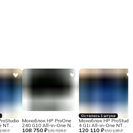
Осталась 1 штука
roStudio
Моноблок HP ProOne
Моноблок HP ProStudio
ne NT
240 G10 All-in-One NT
4 G1i All-in-One NT
108 750 ₽
120 110 ₽
IPS 23, 8"
23.8" IPS
138 ₽
135 938 ₽
150 138 ₽