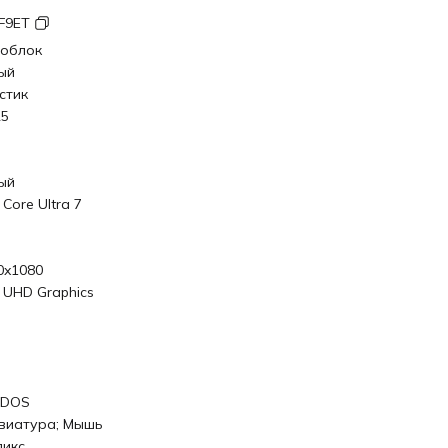
F9ET
облок
ый
стик
5
ый
l Core Ultra 7
0x1080
l UHD Graphics
eDOS
виатура; Мышь
пикс