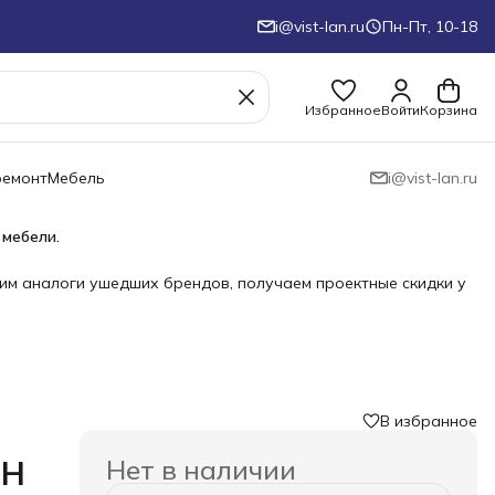
i@vist-lan.ru
Пн-Пт, 10-18
Избранное
Войти
Корзина
ремонт
Мебель
i@vist-lan.ru
 мебели.
им аналоги ушедших брендов, получаем проектные скидки у
В избранное
Нет в наличии
PH