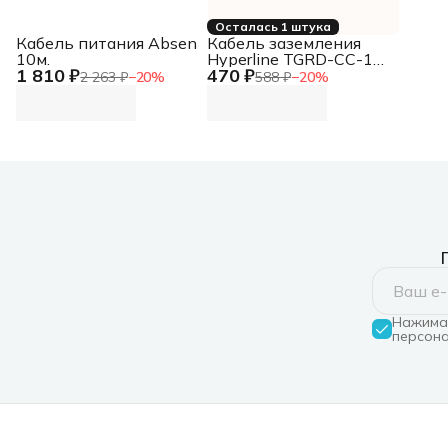
Осталась 1 штука
Кабель питания Absen
Кабель заземления
10м.
Hyperline TGRD-CC-15
1 810 ₽
470 ₽
дл.150мм (упак.:1шт)
2 263 ₽
−
20
%
588 ₽
−
20
%
Нажимая
персона