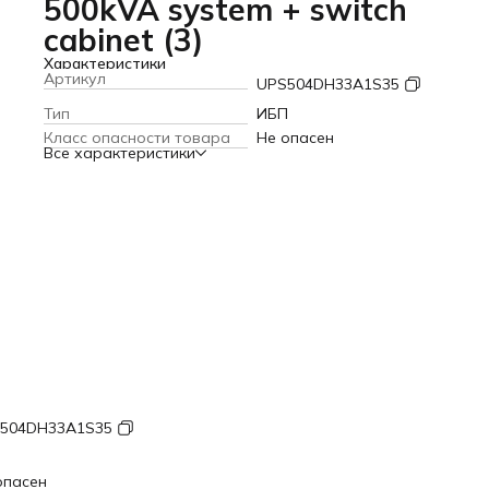
500kVA system + switch
cabinet (3)
Характеристики
Артикул
UPS504DH33A1S35
Тип
ИБП
Класс опасности товара
Не опасен
Все характеристики
504DH33A1S35
П
опасен