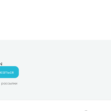
N
саться
 рассылки