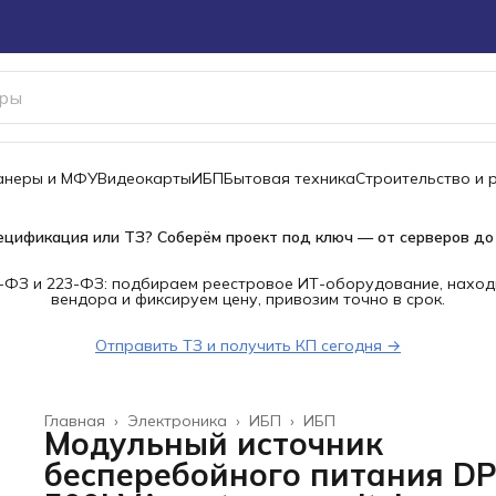
канеры и МФУ
Видеокарты
ИБП
Бытовая техника
Строительство и 
ецификация или ТЗ? Соберём проект под ключ — от серверов до
-ФЗ и 223-ФЗ: подбираем реестровое ИТ-оборудование, наход
вендора и фиксируем цену, привозим точно в срок.
Отправить ТЗ и получить КП сегодня →
Главная
›
Электроника
›
ИБП
›
ИБП
Модульный источник
бесперебойного питания D