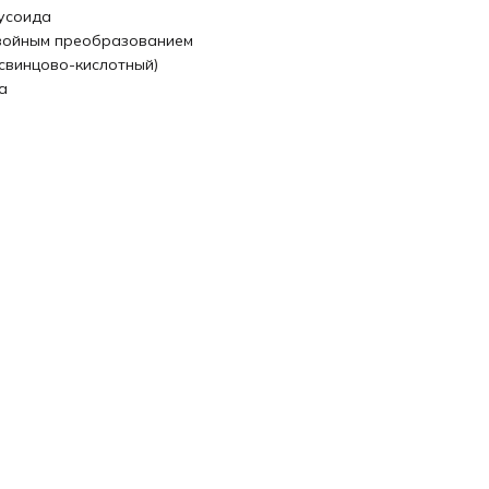
усоида
войным преобразованием
(свинцово-кислотный)
a