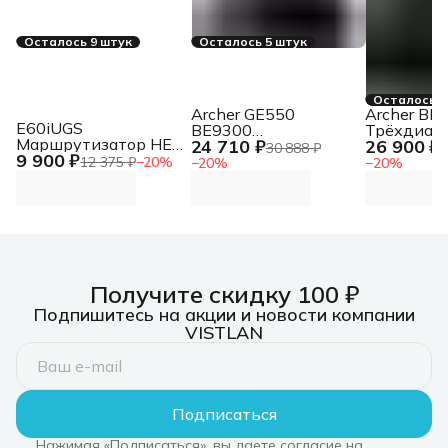
Осталось 9 штук
Осталось 5 штук
Осталось 2
Archer GE550
Archer BE
E60iUGS
BE9300
Трёхдиап
Маршрутизатор HEX
24 710 ₽
26 900 ₽
Трехдиапазонный
роутер Wi-
30 888 ₽
3
9 900 ₽
S(2025), 2 ядра (950
игровой роутер Wi-
BE15000
12 375 ₽
−
20
%
−
20
%
−
20
%
МГц), 5х 1G RJ45,
Fi 7
SFP, USB, раздача
PoE
Получите скидку 100 ₽
Подпишитесь на акции и новости компании
VISTLAN
Подписаться
Нажимая «Подписаться», вы даете согласие на