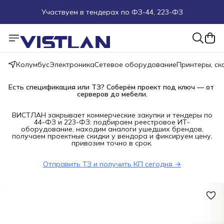
Участвуем в тендерах по ФЗ-44, 223-ФЗ
Поможем подобрать оборудование под ТЗ
Пуско-наладочные работы
Колумбус
Электроника
Сетевое оборудование
Принтеры, с
Пришлите запрос на e-mail или в чат
Есть спецификация или ТЗ? Соберём проект под ключ — от 
серверов до мебели.
Более 100 000 позиций в наличии и под заказ
ВИСТЛАН закрывает коммерческие закупки и тендеры по
44-ФЗ и 223-ФЗ: подбираем реестровое ИТ-
оборудование, находим аналоги ушедших брендов,
получаем проектные скидки у вендора и фиксируем цену,
привозим точно в срок.
Отправить ТЗ и получить КП сегодня →