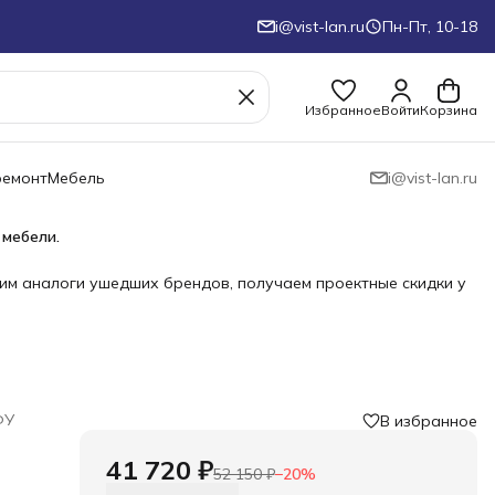
i@vist-lan.ru
Пн-Пт, 10-18
Избранное
Войти
Корзина
ремонт
Мебель
i@vist-lan.ru
 мебели.
им аналоги ушедших брендов, получаем проектные скидки у
ФУ
В избранное
41 720 ₽
52 150 ₽
−
20
%