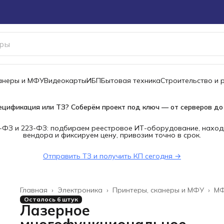
канеры и МФУ
Видеокарты
ИБП
Бытовая техника
Строительство и 
ецификация или ТЗ? Соберём проект под ключ — от серверов до
-ФЗ и 223-ФЗ: подбираем реестровое ИТ-оборудование, наход
вендора и фиксируем цену, привозим точно в срок.
Отправить ТЗ и получить КП сегодня →
Главная
›
Электроника
›
Принтеры, сканеры и МФУ
›
М
Осталось 6 штук
Лазерное