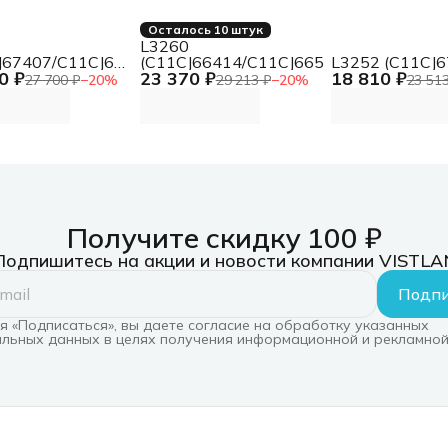
Осталось 10 штук
L3260
J67407/C11CJ67414/C11CJ67421/C11CJ67519/C11CJ6750
(C11CJ66414/C11CJ66507/C11CJ66408
L3252 (C11CJ6
0 ₽
23 370 ₽
18 810 ₽
760 х 1440,
27 700 ₽
−
20
%
29 213 ₽
−
20
%
23 513
мин, Wi-Fi, USB}
Получите скидку 100 ₽
Подпишитесь на акции и новости компании VISTLA
Подпи
 «Подписаться», вы даете согласие на обработку указанных
льных данных в целях получения информационной и рекламной