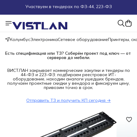
Поможем подобрать оборудование под ТЗ
Пуско-наладочные работы
Колумбус
Электроника
Сетевое оборудование
Принтеры, с
Пришлите запрос на e-mail или в чат
Есть спецификация или ТЗ? Соберём проект под ключ — от 
серверов до мебели.
Более 100 000 позиций в наличии и под заказ
ВИСТЛАН закрывает коммерческие закупки и тендеры по
44-ФЗ и 223-ФЗ: подбираем реестровое ИТ-
оборудование, находим аналоги ушедших брендов,
получаем проектные скидки у вендора и фиксируем цену,
привозим точно в срок.
Отправить ТЗ и получить КП сегодня →