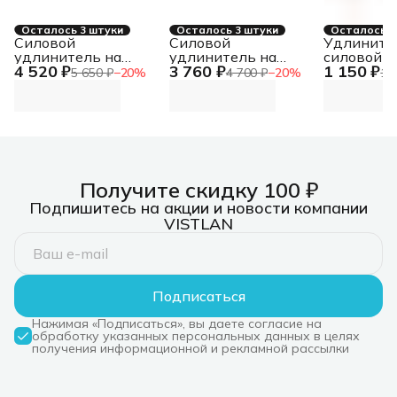
Осталось 3 штуки
Осталось 3 штуки
Осталось 2
Силовой
Силовой
Удлините
удлинитель на
удлинитель на
силовой P
4 520 ₽
3 760 ₽
1 150 ₽
катушке Power Cube
катушке Power Cube
PROc-Uc (
5 650 ₽
−
20
%
4 700 ₽
−
20
%
1 
PC20202, 10 А/2,2
PC20201, 10 А/2,2
2x0.75кв.
кВт, 40 м, 1 розетка
кВт, 30 м, 1 розетка
20м ПВС 6
б/з
б/з
катушки 
Получите скидку 100 ₽
Подпишитесь на акции и новости компании
VISTLAN
Подписаться
Нажимая «Подписаться», вы даете согласие на
обработку указанных персональных данных в целях
получения информационной и рекламной рассылки