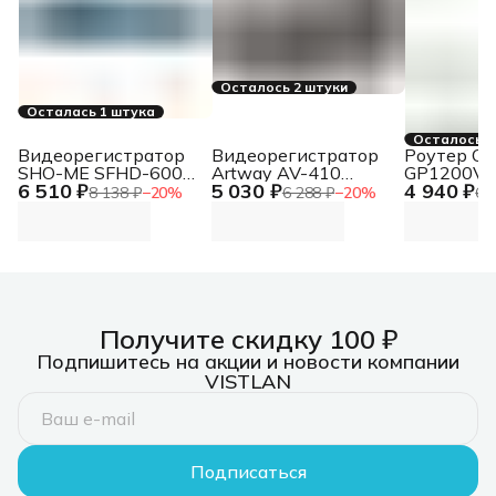
Осталось 2 штуки
Осталась 1 штука
Осталось 4
Видеорегистратор
Видеорегистратор
Роутер Cu
SHO-ME SFHD-600
Artway AV-410
GP1200V
6 510 ₽
5 030 ₽
4 940 ₽
(зеркало 4,3"", 2 кам
черный 1080x1920
8 138 ₽
−
20
%
6 288 ₽
−
20
%
6 
и парк)
1080p 140гр.
NT96672
Получите скидку 100 ₽
Подпишитесь на акции и новости компании
VISTLAN
Подписаться