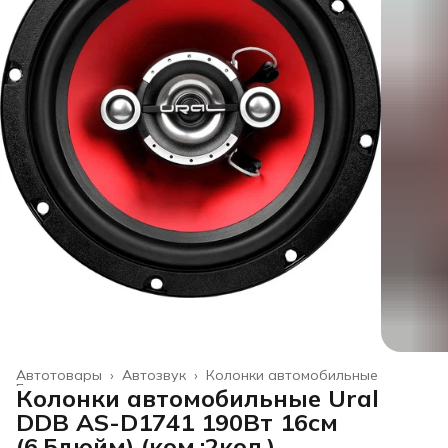
Автотовары
›
Автозвук
›
Колонки автомобильные
Главная
›
Колонки автомобильные Ural
DDB AS-D1741 190Вт 16см
(6.5дюйм) (ком.:2кол.)