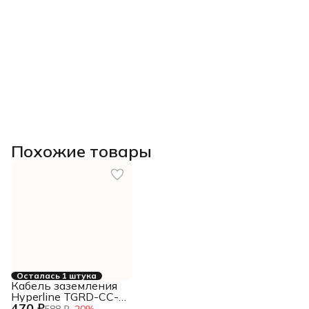
Похожие товары
Осталась 1 штука
Кабель заземления
Hyperline TGRD-CC-
470 ₽
15 дл.150мм
588 ₽
−
20
%