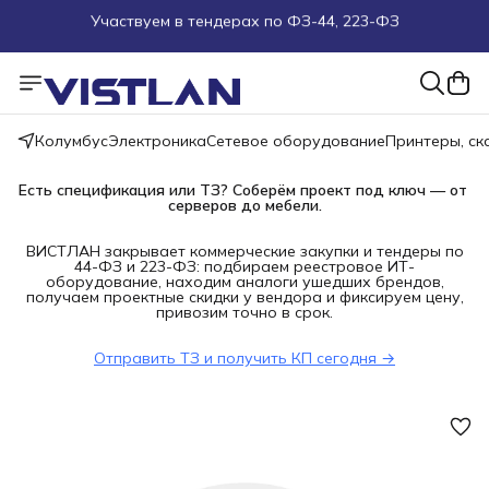
Поможем подобрать оборудование под ТЗ
Пуско-наладочные работы
Колумбус
Электроника
Сетевое оборудование
Принтеры, с
Пришлите запрос на e-mail или в чат
Есть спецификация или ТЗ? Соберём проект под ключ — от 
серверов до мебели.
Более 100 000 позиций в наличии и под заказ
ВИСТЛАН закрывает коммерческие закупки и тендеры по
44-ФЗ и 223-ФЗ: подбираем реестровое ИТ-
оборудование, находим аналоги ушедших брендов,
получаем проектные скидки у вендора и фиксируем цену,
привозим точно в срок.
Отправить ТЗ и получить КП сегодня →