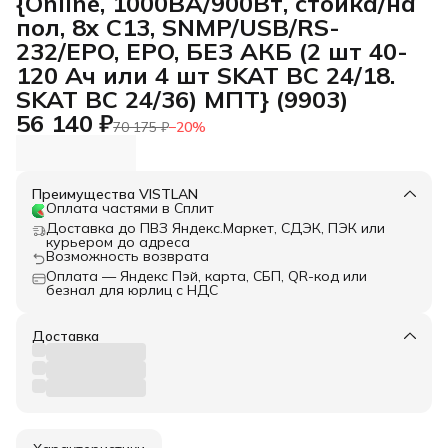
{Online, 1000ВА/900Вт, стойка/на
пол, 8x C13, SNMP/USB/RS-
232/EPO, EPO, БЕЗ АКБ (2 шт 40-
120 Ач или 4 шт SKAT BC 24/18.
SKAT BC 24/36) МПТ} (9903)
56 140 ₽
70 175 ₽
−
20
%
Преимущества VISTLAN
Оплата частями в Сплит
Доставка до ПВЗ Яндекс.Маркет, СДЭК, ПЭК или
курьером до адреса
Возможность возврата
Оплата — Яндекс Пэй, карта, СБП, QR-код или
безнал для юрлиц с НДС
Доставка