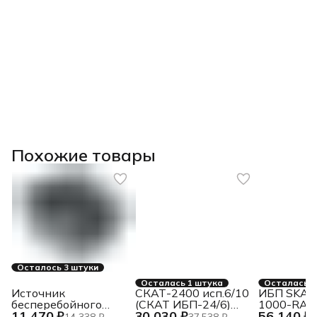
Похожие товары
Осталось 3 штуки
Осталась 1 штука
Осталась 1
Источник
СКАТ-2400 исп.6/10
ИБП SKAT
бесперебойного
(СКАТ ИБП-24/6)
1000-RAC
11 470 ₽
30 030 ₽
56 140 ₽
питания Связь
источник питания
{Online,
14 338 ₽
37 538 ₽
7