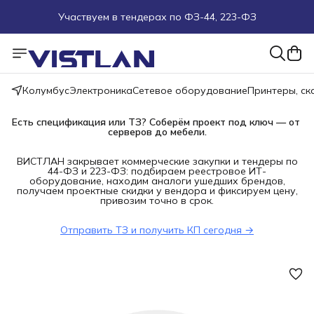
Участвуем в тендерах по ФЗ-44, 223-ФЗ
Поможем подобрать оборудование под ТЗ
Пуско-наладочные работы
Колумбус
Электроника
Сетевое оборудование
Принтеры, с
Пришлите запрос на e-mail или в чат
Есть спецификация или ТЗ? Соберём проект под ключ — от 
серверов до мебели.
Более 100 000 позиций в наличии и под заказ
ВИСТЛАН закрывает коммерческие закупки и тендеры по
44-ФЗ и 223-ФЗ: подбираем реестровое ИТ-
оборудование, находим аналоги ушедших брендов,
получаем проектные скидки у вендора и фиксируем цену,
привозим точно в срок.
Отправить ТЗ и получить КП сегодня →