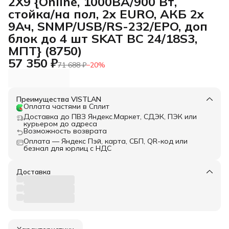
2X9 {Online, 1000ВА/900 Вт,
стойка/на пол, 2x EURO, АКБ 2x
9Ач, SNMP/USB/RS-232/EPO, доп
блок до 4 шт SKAT BC 24/18S3,
МПТ} (8750)
57 350 ₽
71 688 ₽
−
20
%
Преимущества VISTLAN
Оплата частями в Сплит
Доставка до ПВЗ Яндекс.Маркет, СДЭК, ПЭК или
курьером до адреса
Возможность возврата
Оплата — Яндекс Пэй, карта, СБП, QR-код или
безнал для юрлиц с НДС
Доставка