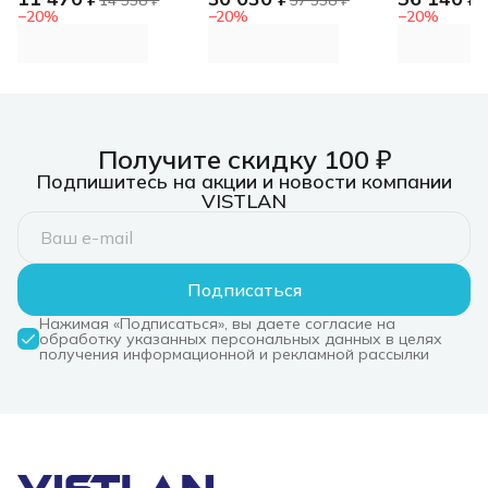
инжиниринг ИБП
24В 6А и до 10А при
1000ВА/9
−
20
%
−
20
%
−
20
%
линейно-
наличии АКБ 2х17-
стойка/на 
интерактивный,
250Ач, МПТ (109)
C13, SNMP
800ВА/480Вт,
232/EPO, 
напольный,
АКБ (2 шт
6xSchuko (4 batt+ 2
или 4 шт 
surge), USB, 1 год
24/18. SK
гарантии, Россия
24/36) МП
Получите скидку 100 ₽
Связь инжиниринг
ИБП линейно-
Подпишитесь на акции и новости компании
интерактивный,
VISTLAN
800ВА/480Вт,
напольный,
6xSchuko (4 batt+ 2
surge), USB, 1 год
гарантии, Россия
Подписаться
Нажимая «Подписаться», вы даете согласие на
обработку указанных персональных данных в целях
получения информационной и рекламной рассылки