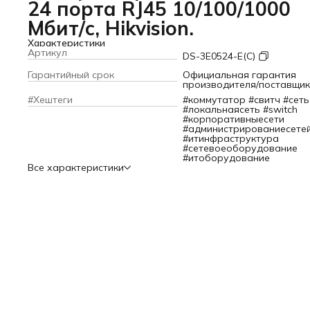
24 порта RJ45 10/100/1000
Мбит/с, Hikvision.
Характеристики
Артикул
DS-3E0524-E(C)
Гарантийный срок
Официальная гарантия
производителя/поставщи
#Хештеги
#коммутатор #свитч #сеть
#локальнаясеть #switch
#корпоративныесети
#администрированиесете
#итинфраструктура
#сетевоеоборудование
#итоборудование
Все характеристики