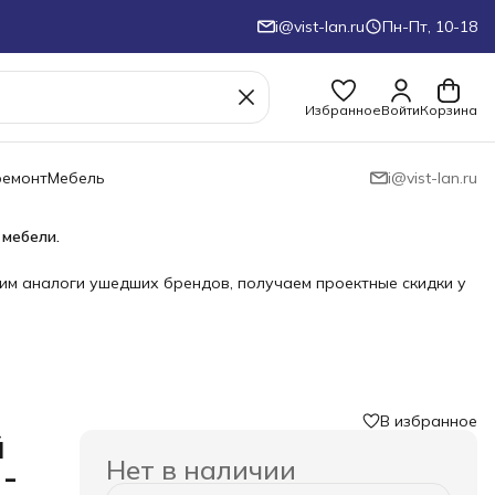
i@vist-lan.ru
Пн-Пт, 10-18
Избранное
Войти
Корзина
ремонт
Мебель
i@vist-lan.ru
 мебели.
им аналоги ушедших брендов, получаем проектные скидки у
В избранное
й
Нет в наличии
 -