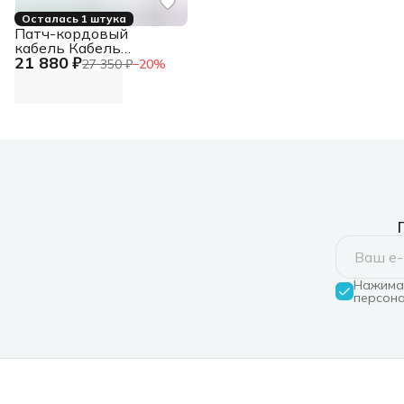
Осталась 1 штука
Патч-кордовый
кабель Кабель
21 880 ₽
LANMASTER патч-
27 350 ₽
−
20
%
кордовый UTP, 4x2,
кат 5E, 350Mhz, LSZH,
зеленый, 305 м
Нажимая
персона