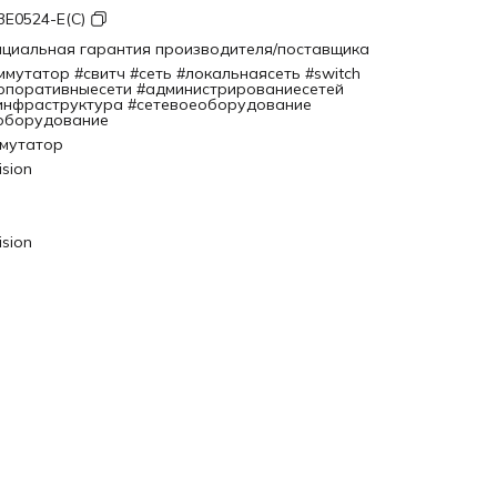
3E0524-E(C)
циальная гарантия производителя/поставщика
ммутатор #свитч #сеть #локальнаясеть #switch
рпоративныесети #администрированиесетей
инфраструктура #сетевоеоборудование
оборудование
мутатор
ision
ision