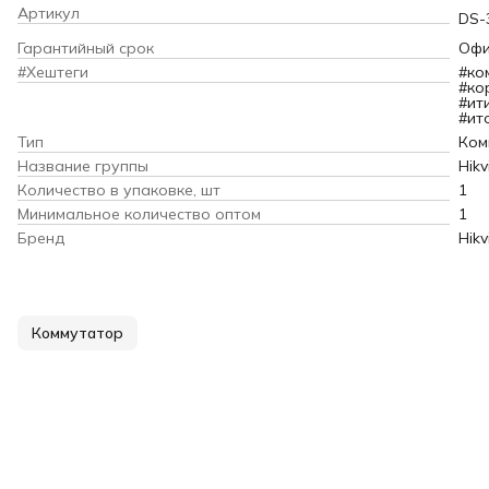
Артикул
DS-
Гарантийный срок
Офи
#Хештеги
#ко
#ко
#ит
#ит
Тип
Ком
Название группы
Hikv
Количество в упаковке, шт
1
Минимальное количество оптом
1
Бренд
Hikv
Коммутатор