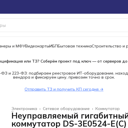
канеры и МФУ
Видеокарты
ИБП
Бытовая техника
Строительство и 
ецификация или ТЗ? Соберём проект под ключ — от серверов до
-ФЗ и 223-ФЗ: подбираем реестровое ИТ-оборудование, наход
вендора и фиксируем цену, привозим точно в срок.
Отправить ТЗ и получить КП сегодня →
Электроника
›
Сетевое оборудование
›
Коммутатор
Главная
›
Неуправляемый гигабитны
коммутатор DS-3E0524-E(C)