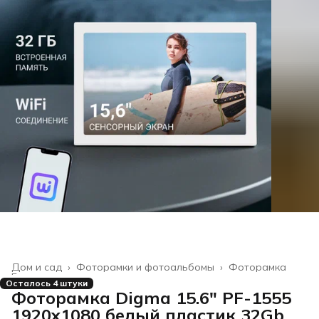
Дом и сад
›
Фоторамки и фотоальбомы
›
Фоторамка
Главная
›
Осталось 4 штуки
Фоторамка Digma 15.6" PF-1555
1920x1080 белый пластик 32Gb