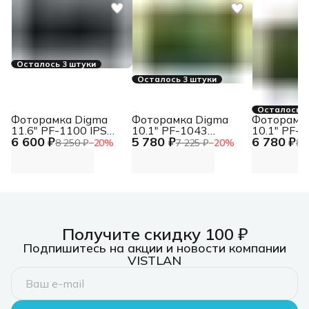
Осталось 3 штуки
Осталось 3 штуки
Осталось 4
Фоторамка Digma
Фоторамка Digma
Фоторамк
11.6" PF-1100 IPS
10.1" PF-1043
10.1" PF-1
6 600 ₽
5 780 ₽
6 780 ₽
1366x768 белый
1280x800 белый
1280x800
8 250 ₽
−
20
%
7 225 ₽
−
20
%
8 
пластик ПДУ Видео
пластик ПДУ Видео
пластик 
Получите скидку 100 ₽
Подпишитесь на акции и новости компании
VISTLAN