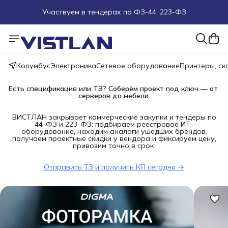
Поможем подобрать оборудование под ТЗ
Пуско-наладочные работы
Колумбус
Электроника
Сетевое оборудование
Принтеры, с
Пришлите запрос на e-mail или в чат
Есть спецификация или ТЗ? Соберём проект под ключ — от 
серверов до мебели.
Более 100 000 позиций в наличии и под заказ
ВИСТЛАН закрывает коммерческие закупки и тендеры по
44-ФЗ и 223-ФЗ: подбираем реестровое ИТ-
оборудование, находим аналоги ушедших брендов,
получаем проектные скидки у вендора и фиксируем цену,
привозим точно в срок.
Отправить ТЗ и получить КП сегодня →