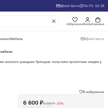
i@vist-lan.ru
Пн-Пт, 10-18
Избранное
Войти
Корзина
ремонт
Мебель
i@vist-lan.ru
 мебели.
им аналоги ушедших брендов, получаем проектные скидки у
В избранное
6 600 ₽
8 250 ₽
−
20
%