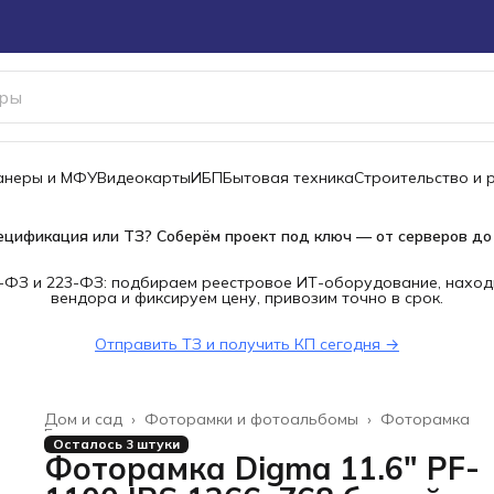
канеры и МФУ
Видеокарты
ИБП
Бытовая техника
Строительство и 
ецификация или ТЗ? Соберём проект под ключ — от серверов до
-ФЗ и 223-ФЗ: подбираем реестровое ИТ-оборудование, наход
вендора и фиксируем цену, привозим точно в срок.
Отправить ТЗ и получить КП сегодня →
Дом и сад
›
Фоторамки и фотоальбомы
›
Фоторамка
Главная
›
Осталось 3 штуки
Фоторамка Digma 11.6" PF-