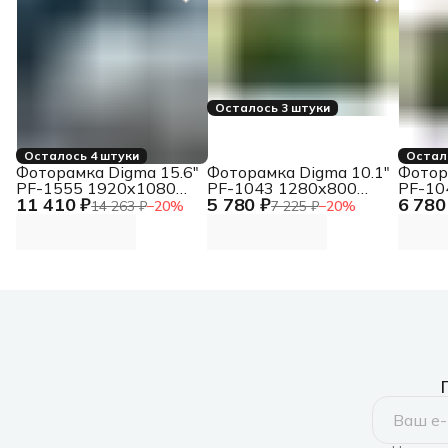
Осталось 3 штуки
Осталось 4 штуки
Остал
Фоторамка Digma 15.6"
Фоторамка Digma 10.1"
Фотор
PF-1555 1920x1080
PF-1043 1280x800
PF-10
11 410 ₽
5 780 ₽
6 780
белый пластик 32Gb
белый пластик ПДУ
черны
14 263 ₽
−
20
%
7 225 ₽
−
20
%
Видео WiFi
Видео
Видео