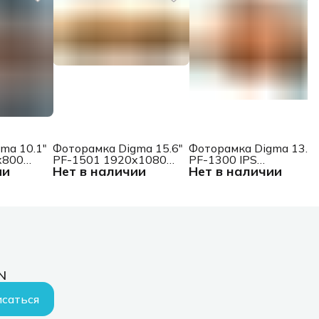
ma 10.1"
Фоторамка Digma 15.6"
Фоторамка Digma 13.3"
x800
PF-1501 1920x1080
PF-1300 IPS
ии
Нет в наличии
Нет в наличии
к 16Gb
белый пластик ПДУ
1920x1080 белый
Видео
пластик ПДУ Видео
N
саться