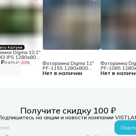
ось 4 штуки
амка Digma 10.1"
43 IPS 1280x800
 ₽
й пластик ПДУ
8 475 ₽
−
20
%
Фоторамка Digma 11"
Фоторамка Dig
PF-1155 1280x800
PF-1085 1280
Нет в наличии
Нет в налич
белый пластик 16Gb
белый пласти
Видео WiFi
Видео WiFi
Получите скидку 100 ₽
Подпишитесь на акции и новости компании VISTLA
Подпи