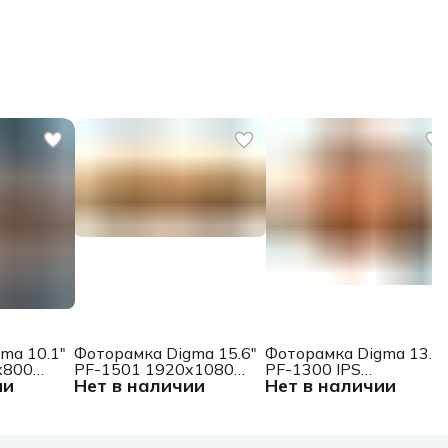
ma 10.1"
Фоторамка Digma 15.6"
Фоторамка Digma 13.3"
x800
PF-1501 1920x1080
PF-1300 IPS
ии
Нет в наличии
Нет в наличии
к 16Gb
белый пластик ПДУ
1920x1080 белый
Видео
пластик ПДУ Видео