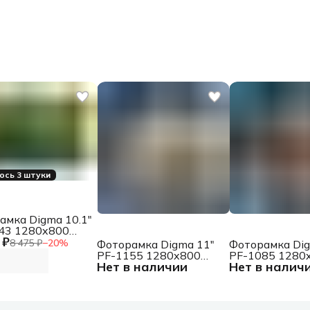
ось 3 штуки
амка Digma 10.1"
43 1280x800
 ₽
 пластик ПДУ
8 475 ₽
−
20
%
Фоторамка Digma 11"
Фоторамка Dig
PF-1155 1280x800
PF-1085 1280
Нет в наличии
Нет в налич
белый пластик 16Gb
белый пласти
Видео WiFi
Видео WiFi