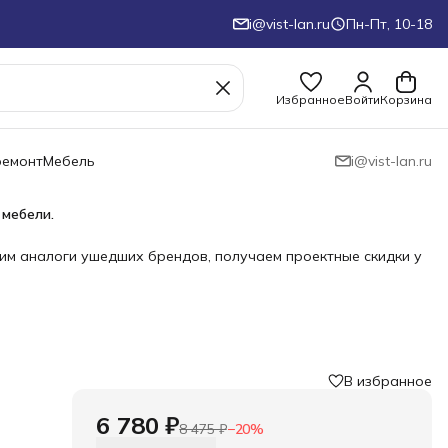
i@vist-lan.ru
Пн-Пт, 10-18
Избранное
Войти
Корзина
ремонт
Мебель
i@vist-lan.ru
 мебели.
им аналоги ушедших брендов, получаем проектные скидки у
В избранное
6 780 ₽
8 475 ₽
−
20
%