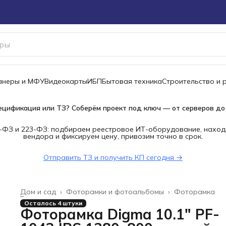
канеры и МФУ
Видеокарты
ИБП
Бытовая техника
Строительство и 
ецификация или ТЗ? Соберём проект под ключ — от серверов до
-ФЗ и 223-ФЗ: подбираем реестровое ИТ-оборудование, наход
вендора и фиксируем цену, привозим точно в срок.
Отправить ТЗ и получить КП сегодня →
Дом и сад
›
Фоторамки и фотоальбомы
›
Фоторамка
Главная
›
Осталось 4 штуки
Фоторамка Digma 10.1" PF-