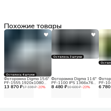
Похожие товары
Осталось 3 штуки
Остал
Осталось 4 штуки
Фоторамка Digma 15.6"
Фоторамка Digma 11.6"
Фотор
PF-1555 1920x1080
PF-1100 IPS 1366x768
PF-10
13 870 ₽
8 480 ₽
6 780
белый пластик 32Gb
белый пластик ПДУ
белый
17 338 ₽
−
20
%
10 600 ₽
−
20
%
Видео WiFi
Видео
Видео