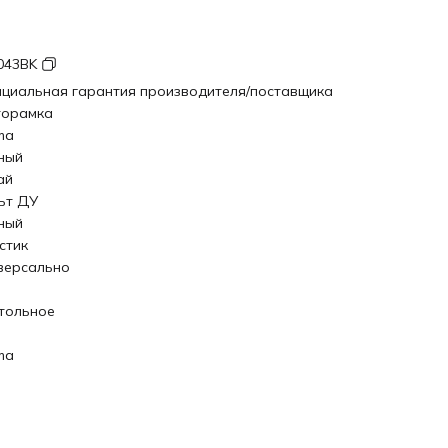
043BK
циальная гарантия производителя/поставщика
орамка
ma
ный
ай
ьт ДУ
ный
стик
версально
тольное
ma