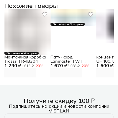
Похожие товары
Осталось 3 штуки
Осталось 4 штуки
Монтажная коробка
Патч-корд
концентр
Trassir TR-JB304
Lanmaster TWT
UH400, US
1 290 ₽
1 670 ₽
1 600 ₽
(TWT-2LC-2SC/SU-
Port Hub 
1 613 ₽
−
20
%
2 088 ₽
−
20
%
2 
2.0) дуплекс.
3.0 4-Port
одномодовый. 2м
Получите скидку 100 ₽
Подпишитесь на акции и новости компании
VISTLAN