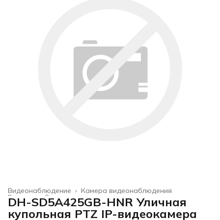
Видеонаблюдение
›
Камера видеонаблюдения
Главная
›
Электроника
›
DH-SD5A425GB-HNR Уличная
купольная PTZ IP-видеокамера