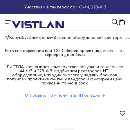
Участвуем в тендерах по ФЗ-44, 223-ФЗ
Поможем подобрать оборудование под ТЗ
Пуско-наладочные работы
Колумбус
Электроника
Сетевое оборудование
Принтеры, с
Пришлите запрос на e-mail или в чат
Есть спецификация или ТЗ? Соберём проект под ключ — от 
серверов до мебели.
Более 100 000 позиций в наличии и под заказ
ВИСТЛАН закрывает коммерческие закупки и тендеры по
44-ФЗ и 223-ФЗ: подбираем реестровое ИТ-
оборудование, находим аналоги ушедших брендов,
получаем проектные скидки у вендора и фиксируем цену,
привозим точно в срок.
Отправить ТЗ и получить КП сегодня →