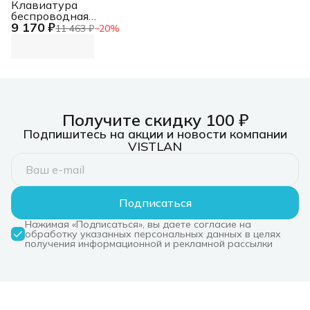
Клавиатура
беспроводная
9 170 ₽
Logitech Keys-To-Go
11 463 ₽
−
20
%
2 графитовый/
черный USB BT slim
Multimedia для
ноутбука (920-
012999)
Получите скидку 100 ₽
Подпишитесь на акции и новости компании
VISTLAN
Подписаться
Нажимая «Подписаться», вы даете согласие на
обработку указанных персональных данных в целях
получения информационной и рекламной рассылки