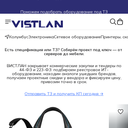
Поможем подобрать оборудование под ТЗ
Пуско-наладочные работы
Пришлите запрос на e-mail или в чат
Колумбус
Электроника
Сетевое оборудование
Принтеры, с
Более 100 000 позиций в наличии и под заказ
Есть спецификация или ТЗ? Соберём проект под ключ — от 
серверов до мебели.
ВИСТЛАН закрывает коммерческие закупки и тендеры по
44-ФЗ и 223-ФЗ: подбираем реестровое ИТ-
оборудование, находим аналоги ушедших брендов,
получаем проектные скидки у вендора и фиксируем цену,
привозим точно в срок.
Отправить ТЗ и получить КП сегодня →