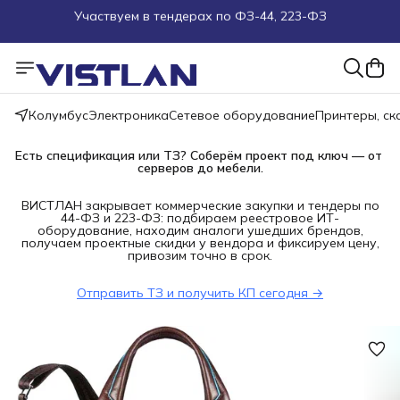
Поможем подобрать оборудование под ТЗ
Пуско-наладочные работы
Колумбус
Электроника
Сетевое оборудование
Принтеры, с
Пришлите запрос на e-mail или в чат
Есть спецификация или ТЗ? Соберём проект под ключ — от 
Более 100 000 позиций в наличии и под заказ
серверов до мебели.
ВИСТЛАН закрывает коммерческие закупки и тендеры по
44-ФЗ и 223-ФЗ: подбираем реестровое ИТ-
оборудование, находим аналоги ушедших брендов,
получаем проектные скидки у вендора и фиксируем цену,
привозим точно в срок.
Отправить ТЗ и получить КП сегодня →