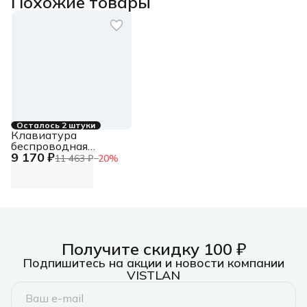
Похожие товары
Осталось 2 штуки
Клавиатура
беспроводная
9 170 ₽
Logitech Keys-To-Go
11 463 ₽
−
20
%
2 графитовый/
черный USB BT slim
Multimedia для
ноутбука (920-
012999)
Получите скидку 100 ₽
Подпишитесь на акции и новости компании
VISTLAN