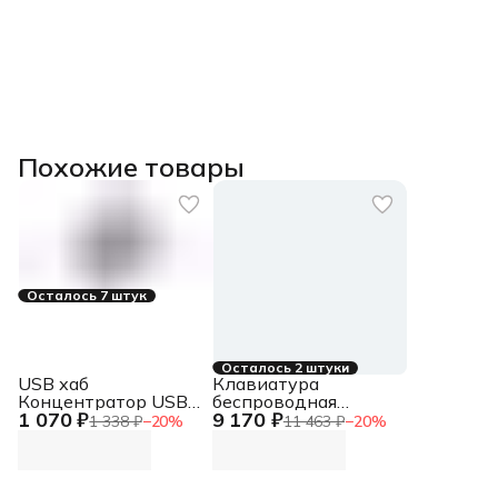
Похожие товары
Осталось 7 штук
Осталось 2 штуки
USB хаб
Клавиатура
Концентратор USB
беспроводная
1 070 ₽
9 170 ₽
2.0, 4xUSB 2.0, без
Logitech Keys-To-Go
1 338 ₽
−
20
%
11 463 ₽
−
20
%
адаптера питания в
2 графитовый/
комплекте
черный USB BT slim
Концентратор USB
Multimedia для
2.0, 4xUSB 2.0, без
ноутбука (920-