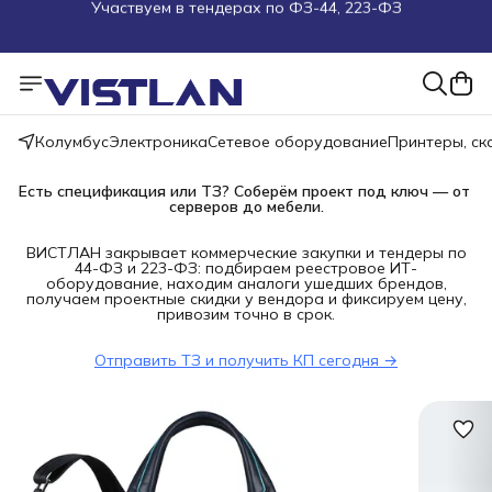
Поможем подобрать оборудование под ТЗ
Пуско-наладочные работы
Пришлите запрос на e-mail или в чат
Колумбус
Электроника
Сетевое оборудование
Принтеры, с
Более 100 000 позиций в наличии и под заказ
Есть спецификация или ТЗ? Соберём проект под ключ — от 
серверов до мебели.
ВИСТЛАН закрывает коммерческие закупки и тендеры по
44-ФЗ и 223-ФЗ: подбираем реестровое ИТ-
оборудование, находим аналоги ушедших брендов,
получаем проектные скидки у вендора и фиксируем цену,
привозим точно в срок.
Отправить ТЗ и получить КП сегодня →