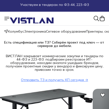
Поможем подобрать оборудование под ТЗ
Пуско-наладочные работы
Колумбус
Электроника
Сетевое оборудование
Принтеры, с
Пришлите запрос на e-mail или в чат
Есть спецификация или ТЗ? Соберём проект под ключ — от 
Более 100 000 позиций в наличии и под заказ
серверов до мебели.
ВИСТЛАН закрывает коммерческие закупки и тендеры по
44-ФЗ и 223-ФЗ: подбираем реестровое ИТ-
оборудование, находим аналоги ушедших брендов,
получаем проектные скидки у вендора и фиксируем цену,
привозим точно в срок.
Отправить ТЗ и получить КП сегодня →