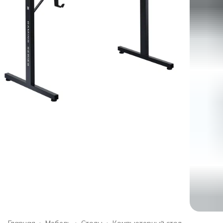
Главная
›
Мебель
›
Столы
›
Компьютерный стол