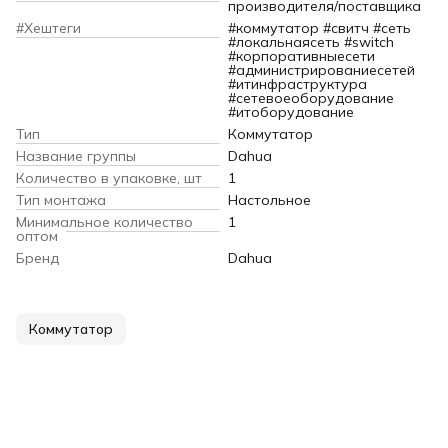
производителя/поставщика
#Хештеги
#коммутатор #свитч #сеть
#локальнаясеть #switch
#корпоративныесети
#администрированиесетей
#итинфраструктура
#сетевоеоборудование
#итоборудование
Тип
Коммутатор
Название группы
Dahua
Количество в упаковке, шт
1
Тип монтажа
Настольное
Минимальное количество
1
оптом
Бренд
Dahua
Коммутатор