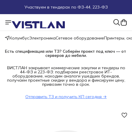
Участвуем в тендерах по ФЗ-44, 223-ФЗ
Поможем подобрать оборудование под ТЗ
Пуско-наладочные работы
Колумбус
Электроника
Сетевое оборудование
Принтеры, с
Пришлите запрос на e-mail или в чат
Есть спецификация или ТЗ? Соберём проект под ключ — от 
серверов до мебели.
Более 100 000 позиций в наличии и под заказ
ВИСТЛАН закрывает коммерческие закупки и тендеры по
44-ФЗ и 223-ФЗ: подбираем реестровое ИТ-
оборудование, находим аналоги ушедших брендов,
получаем проектные скидки у вендора и фиксируем цену,
привозим точно в срок.
Отправить ТЗ и получить КП сегодня →