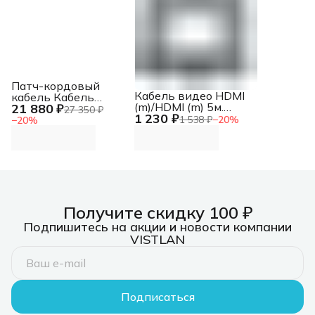
Патч-кордовый
Кабель видео HDMI
кабель Кабель
(m)/HDMI (m) 5м.
21 880 ₽
LANMASTER патч-
27 350 ₽
1 230 ₽
черный
кордовый UTP, 4x2,
1 538 ₽
−
20
%
−
20
%
кат 5E, 350Mhz,
LSZH, зеленый, 305
м
Получите скидку 100 ₽
Подпишитесь на акции и новости компании
VISTLAN
Подписаться