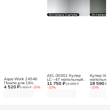
Осталась 1 штука
Осталась 1
AEL 00301 Кулер
Кулер Vat
Aqua Work 24546
LC--47 напольный
напольны
Помпа для 19л
11 750 ₽
18 590 ₽
компрессорный
компресс
14 688 ₽
2
4 520 ₽
бутыли Дельфин
белый/серебристый
черный
5 650 ₽
−
20
%
−
20
%
−
20
%
Квик механический
голубой/белый