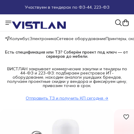
Участвуем в тендерах по ФЗ-44, 223-ФЗ
Поможем подобрать оборудование под ТЗ
Пуско-наладочные работы
Колумбус
Электроника
Сетевое оборудование
Принтеры, с
Пришлите запрос на e-mail или в чат
Есть спецификация или ТЗ? Соберём проект под ключ — от 
серверов до мебели.
Более 100 000 позиций в наличии и под заказ
ВИСТЛАН закрывает коммерческие закупки и тендеры по
44-ФЗ и 223-ФЗ: подбираем реестровое ИТ-
оборудование, находим аналоги ушедших брендов,
получаем проектные скидки у вендора и фиксируем цену,
привозим точно в срок.
Отправить ТЗ и получить КП сегодня →