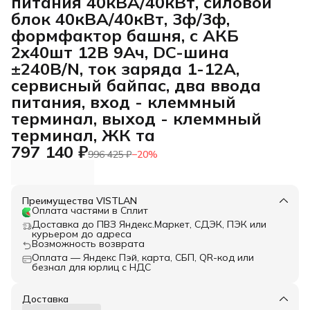
питания 40кВА/40кВт, силовой
блок 40кВА/40кВт, 3ф/3ф,
формфактор башня, с АКБ
2x40шт 12В 9Ач, DC-шина
±240В/N, ток заряда 1-12А,
сервисный байпас, два ввода
питания, вход - клеммный
терминал, выход - клеммный
терминал, ЖК та
797 140 ₽
996 425 ₽
−
20
%
Преимущества VISTLAN
Оплата частями в Сплит
Доставка до ПВЗ Яндекс.Маркет, СДЭК, ПЭК или
курьером до адреса
Возможность возврата
Оплата — Яндекс Пэй, карта, СБП, QR-код или
безнал для юрлиц с НДС
Доставка