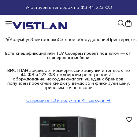
Участвуем в тендерах по ФЗ-44, 223-ФЗ
Поможем подобрать оборудование под ТЗ
Пуско-наладочные работы
Колумбус
Электроника
Сетевое оборудование
Принтеры, с
Пришлите запрос на e-mail или в чат
Есть спецификация или ТЗ? Соберём проект под ключ — от 
серверов до мебели.
Более 100 000 позиций в наличии и под заказ
ВИСТЛАН закрывает коммерческие закупки и тендеры по
44-ФЗ и 223-ФЗ: подбираем реестровое ИТ-
оборудование, находим аналоги ушедших брендов,
получаем проектные скидки у вендора и фиксируем цену,
привозим точно в срок.
Отправить ТЗ и получить КП сегодня →