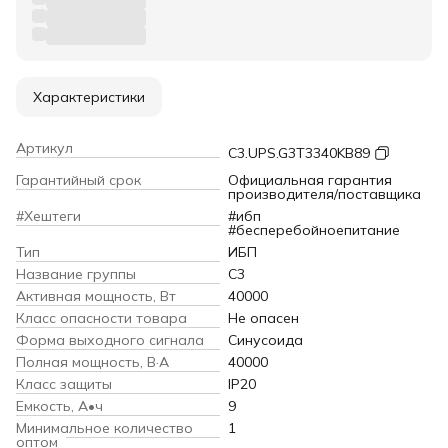
Характеристики
Артикул
C3.UPS.G3T3340KB89
Гарантийный срок
Официальная гарантия
производителя/поставщика
#Хештеги
#ибп
#бесперебойноепитание
Тип
ИБП
Название группы
C3
Активная мощность, Вт
40000
Класс опасности товара
Не опасен
Форма выходного сигнала
Синусоида
Полная мощность, В·А
40000
Класс защиты
IP20
Емкость, А•ч
9
Минимальное количество
1
оптом