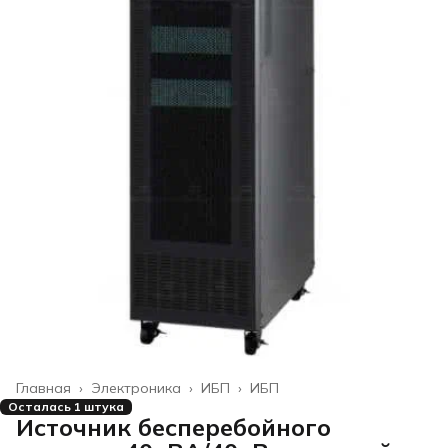
Главная
›
Электроника
›
ИБП
›
ИБП
Осталась 1 штука
Источник бесперебойного