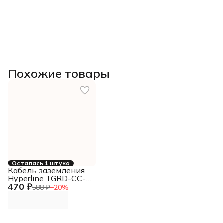
Похожие товары
Осталась 1 штука
Кабель заземления
Hyperline TGRD-CC-
470 ₽
15 дл.150мм
588 ₽
−
20
%
(упак.:1шт)