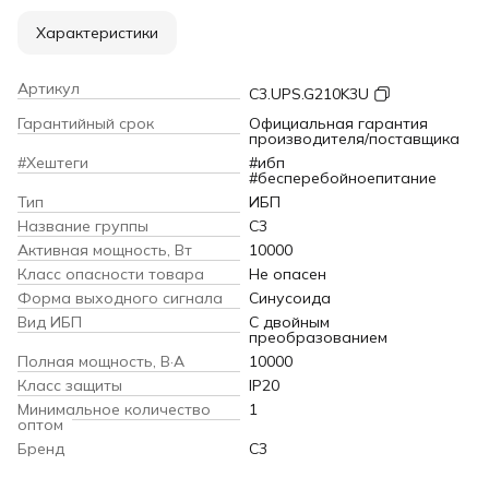
Характеристики
Артикул
C3.UPS.G210K3U
Гарантийный срок
Официальная гарантия
производителя/поставщика
#Хештеги
#ибп
#бесперебойноепитание
Тип
ИБП
Название группы
C3
Активная мощность, Вт
10000
Класс опасности товара
Не опасен
Форма выходного сигнала
Синусоида
Вид ИБП
С двойным
преобразованием
Полная мощность, В·А
10000
Класс защиты
IP20
Минимальное количество
1
оптом
Бренд
C3