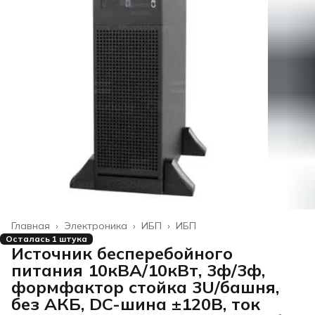
Главная
›
Электроника
›
ИБП
›
ИБП
Осталась 1 штука
Источник бесперебойного
питания 10кВА/10кВт, 3ф/3ф,
формфактор стойка 3U/башня,
без АКБ, DC-шина ±120В, ток