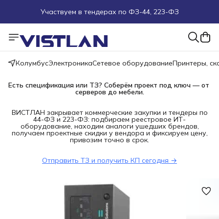
Участвуем в тендерах по ФЗ-44, 223-ФЗ
Поможем подобрать оборудование под ТЗ
Пуско-наладочные работы
Колумбус
Электроника
Сетевое оборудование
Принтеры, с
Пришлите запрос на e-mail или в чат
Есть спецификация или ТЗ? Соберём проект под ключ — от 
серверов до мебели.
Более 100 000 позиций в наличии и под заказ
ВИСТЛАН закрывает коммерческие закупки и тендеры по
44-ФЗ и 223-ФЗ: подбираем реестровое ИТ-
оборудование, находим аналоги ушедших брендов,
получаем проектные скидки у вендора и фиксируем цену,
привозим точно в срок.
Отправить ТЗ и получить КП сегодня →