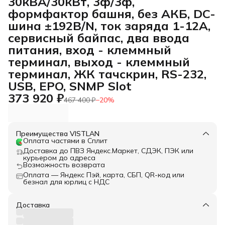
30кВА/30кВт, 3ф/3ф,
формфактор башня, без АКБ, DC-
шина ±192В/N, ток заряда 1-12А,
сервисный байпас, два ввода
питания, вход - клеммный
терминал, выход - клеммный
терминал, ЖК тачскрин, RS-232,
USB, EPO, SNMP Slot
373 920 ₽
467 400 ₽
−
20
%
Преимущества VISTLAN
Оплата частями в Сплит
Доставка до ПВЗ Яндекс.Маркет, СДЭК, ПЭК или
курьером до адреса
Возможность возврата
Оплата — Яндекс Пэй, карта, СБП, QR-код или
безнал для юрлиц с НДС
Доставка