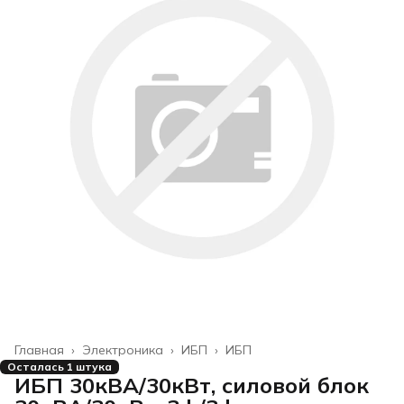
Главная
›
Электроника
›
ИБП
›
ИБП
Осталась 1 штука
ИБП 30кВА/30кВт, силовой блок