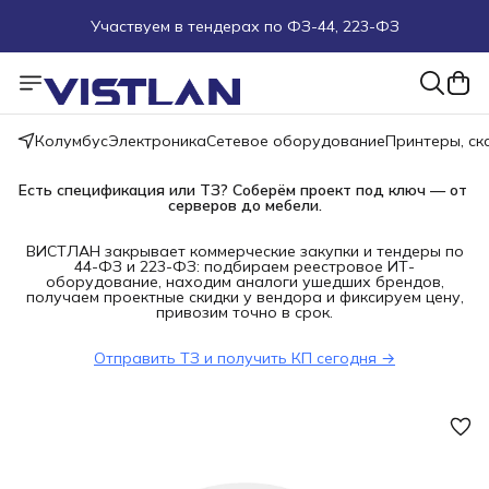
Участвуем в тендерах по ФЗ-44, 223-ФЗ
Поможем подобрать оборудование под ТЗ
Пуско-наладочные работы
Колумбус
Электроника
Сетевое оборудование
Принтеры, с
Пришлите запрос на e-mail или в чат
Есть спецификация или ТЗ? Соберём проект под ключ — от 
серверов до мебели.
Более 100 000 позиций в наличии и под заказ
ВИСТЛАН закрывает коммерческие закупки и тендеры по
44-ФЗ и 223-ФЗ: подбираем реестровое ИТ-
оборудование, находим аналоги ушедших брендов,
получаем проектные скидки у вендора и фиксируем цену,
привозим точно в срок.
Отправить ТЗ и получить КП сегодня →