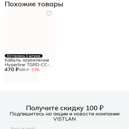
Похожие товары
Осталась 1 штука
Кабель заземления
Hyperline TGRD-CC-
470 ₽
15 дл.150мм
588 ₽
−
20
%
(упак.:1шт)
Получите скидку 100 ₽
Подпишитесь на акции и новости компании
VISTLAN