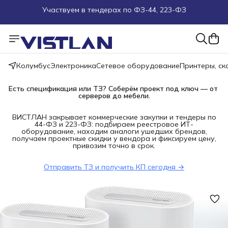
Поможем подобрать оборудование под ТЗ
Пуско-наладочные работы
Колумбус
Электроника
Сетевое оборудование
Принтеры, с
Пришлите запрос на e-mail или в чат
Есть спецификация или ТЗ? Соберём проект под ключ — от 
Более 100 000 позиций в наличии и под заказ
серверов до мебели.
ВИСТЛАН закрывает коммерческие закупки и тендеры по
44-ФЗ и 223-ФЗ: подбираем реестровое ИТ-
оборудование, находим аналоги ушедших брендов,
получаем проектные скидки у вендора и фиксируем цену,
привозим точно в срок.
Отправить ТЗ и получить КП сегодня →