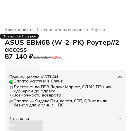
Электроника
›
Сетевое оборудование
›
Роутер
Главная
›
Осталась 1 штука
ASUS EBM68 (W-2-PK) Роутер//2
access
87 140 ₽
108 925 ₽
−
20
%
Преимущества VISTLAN
Оплата частями в Сплит
Доставка до ПВЗ Яндекс.Маркет, СДЭК, ПЭК или
курьером до адреса
Возможность возврата
Оплата — Яндекс Пэй, карта, СБП, QR-код или
безнал для юрлиц с НДС
Доставка