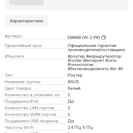
Характеристики
Артикул
EBM68 (W-2-PK)
Гарантийный срок
Официальная гарантия
производителя/поставщика
#Хештеги
#роутер #маршрутизатор
#router #интернет #сеть
#технологии
#беспроводнаясеть #ит #it
Тип
Роутер
Название группы
ASUS
Цвет товара
белый
Количество в упаковке, шт
1
Поддержка IPv6
Да
Количество LAN портов
3
Количество WAN портов
1
Поддержка USB-модемов
Да
Частоты Wi-Fi
2.4 ГГц; 5 ГГц