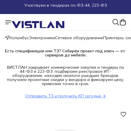
Поможем подобрать оборудование под ТЗ
Пуско-наладочные работы
Колумбус
Электроника
Сетевое оборудование
Принтеры, с
Пришлите запрос на e-mail или в чат
Есть спецификация или ТЗ? Соберём проект под ключ — от 
Более 100 000 позиций в наличии и под заказ
серверов до мебели.
ВИСТЛАН закрывает коммерческие закупки и тендеры по
44-ФЗ и 223-ФЗ: подбираем реестровое ИТ-
оборудование, находим аналоги ушедших брендов,
получаем проектные скидки у вендора и фиксируем цену,
привозим точно в срок.
Отправить ТЗ и получить КП сегодня →