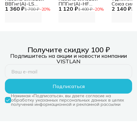
ВВГнг(А)-LS
ППГнг(А)-HF
Союз сило
1 360 ₽
1 120 ₽
2 140 ₽
5Х10ок(N.PE)-0.660
4Х10ок(N) ТРТС
катушке с
1 700 ₽
−
20
%
1 400 ₽
−
20
%
2 
ТРТС
1300 Вт 2
Получите скидку 100 ₽
Подпишитесь на акции и новости компании
VISTLAN
Подписаться
Нажимая «Подписаться», вы даете согласие на
обработку указанных персональных данных в целях
получения информационной и рекламной рассылки