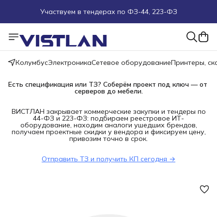
Участвуем в тендерах по ФЗ-44, 223-ФЗ
Поможем подобрать оборудование под ТЗ
Пуско-наладочные работы
Колумбус
Электроника
Сетевое оборудование
Принтеры, с
Пришлите запрос на e-mail или в чат
Есть спецификация или ТЗ? Соберём проект под ключ — от 
серверов до мебели.
Более 100 000 позиций в наличии и под заказ
ВИСТЛАН закрывает коммерческие закупки и тендеры по
44-ФЗ и 223-ФЗ: подбираем реестровое ИТ-
оборудование, находим аналоги ушедших брендов,
получаем проектные скидки у вендора и фиксируем цену,
привозим точно в срок.
Отправить ТЗ и получить КП сегодня →